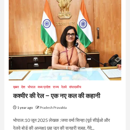
ख़बर
देश
भोपाल
मध्य प्रदेश
राज्य
रेलवे
संपादकीय
कश्मीर की रेल – एक नए कल की कहानी
1 year ago
Pradesh Pravakta
भोपाल:10 जून 2025 लेखक :जया वर्मा सिन्हा (पूर्व सीईओ और
रेलवे बोर्ड की अध्यक्ष) छह जून की सुनहरी सुबह, गेंदे...