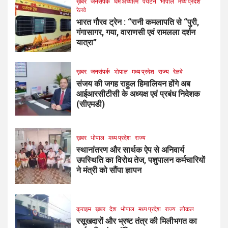
ख़बर
जनसंपर्क
धर्म अध्यात्म
पर्यटन
भोपाल
मध्य प्रदेश
रेलवे
भारत गौरव ट्रेन : “रानी कमलापति से “पुरी,
गंगासागर, गया, वाराणसी एवं रामलला दर्शन
यात्रा”
ख़बर
जनसंपर्क
भोपाल
मध्य प्रदेश
राज्य
रेलवे
संजय की जगह राहुल हिमालियन होंगे अब
आईआरसीटीसी के अध्यक्ष एवं प्रबंध निदेशक
(सीएमडी)
ख़बर
भोपाल
मध्य प्रदेश
राज्य
स्थानांतरण और सार्थक ऐप से अनिवार्य
उपस्थिति का विरोध तेज, पशुपालन कर्मचारियों
ने मंत्री को सौंपा ज्ञापन
क्राइम
ख़बर
देश
भोपाल
मध्य प्रदेश
राज्य
लोकल
रसूखदारों और भ्रष्ट तंत्र की मिलीभगत का