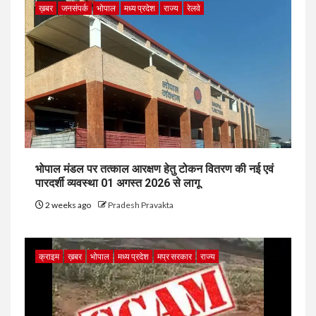
ख़बर
जनसंपर्क
भोपाल
मध्य प्रदेश
राज्य
रेलवे
भोपाल मंडल पर तत्काल आरक्षण हेतु टोकन वितरण की नई एवं
पारदर्शी व्यवस्था 01 अगस्त 2026 से लागू
2 weeks ago
Pradesh Pravakta
क्राइम
ख़बर
भोपाल
मध्य प्रदेश
मप्र सरकार
राज्य