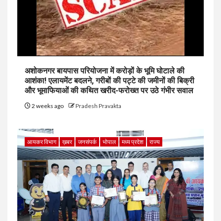
अशोकनगर बायपास परियोजना में करोड़ों के भूमि घोटाले की
आशंका! एलायमेंट बदलने, गरीबों की पट्टे की जमीनों की बिक्री
और भूमाफियाओं की कथित खरीद-फरोख्त पर उठे गंभीर सवाल
2 weeks ago
Pradesh Pravakta
आयकर विभाग
ख़बर
जनसंपर्क
भोपाल
मध्य प्रदेश
राज्य