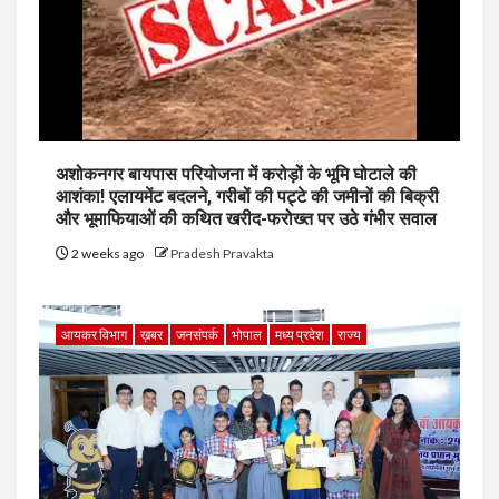
अशोकनगर बायपास परियोजना में करोड़ों के भूमि घोटाले की
आशंका! एलायमेंट बदलने, गरीबों की पट्टे की जमीनों की बिक्री
और भूमाफियाओं की कथित खरीद-फरोख्त पर उठे गंभीर सवाल
2 weeks ago
Pradesh Pravakta
आयकर विभाग
ख़बर
जनसंपर्क
भोपाल
मध्य प्रदेश
राज्य