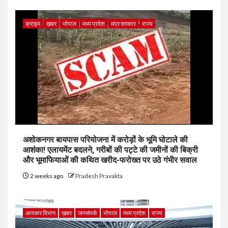
क्राइम
ख़बर
भोपाल
मध्य प्रदेश
मप्र सरकार
राज्य
अशोकनगर बायपास परियोजना में करोड़ों के भूमि घोटाले की
आशंका! एलायमेंट बदलने, गरीबों की पट्टे की जमीनों की बिक्री
और भूमाफियाओं की कथित खरीद-फरोख्त पर उठे गंभीर सवाल
2 weeks ago
Pradesh Pravakta
आयकर विभाग
ख़बर
जनसंपर्क
भोपाल
मध्य प्रदेश
राज्य