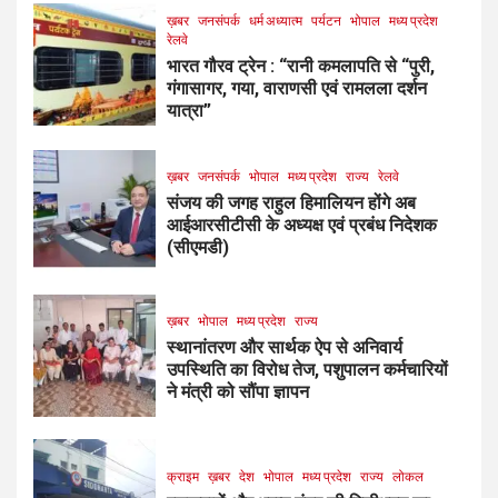
ख़बर
जनसंपर्क
धर्म अध्यात्म
पर्यटन
भोपाल
मध्य प्रदेश
रेलवे
भारत गौरव ट्रेन : “रानी कमलापति से “पुरी,
गंगासागर, गया, वाराणसी एवं रामलला दर्शन
यात्रा”
ख़बर
जनसंपर्क
भोपाल
मध्य प्रदेश
राज्य
रेलवे
संजय की जगह राहुल हिमालियन होंगे अब
आईआरसीटीसी के अध्यक्ष एवं प्रबंध निदेशक
(सीएमडी)
ख़बर
भोपाल
मध्य प्रदेश
राज्य
स्थानांतरण और सार्थक ऐप से अनिवार्य
उपस्थिति का विरोध तेज, पशुपालन कर्मचारियों
ने मंत्री को सौंपा ज्ञापन
क्राइम
ख़बर
देश
भोपाल
मध्य प्रदेश
राज्य
लोकल