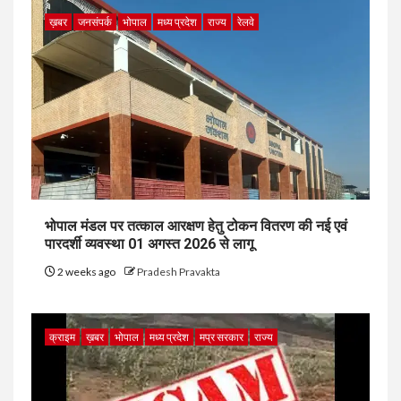
ख़बर
जनसंपर्क
भोपाल
मध्य प्रदेश
राज्य
रेलवे
भोपाल मंडल पर तत्काल आरक्षण हेतु टोकन वितरण की नई एवं
पारदर्शी व्यवस्था 01 अगस्त 2026 से लागू
2 weeks ago
Pradesh Pravakta
क्राइम
ख़बर
भोपाल
मध्य प्रदेश
मप्र सरकार
राज्य