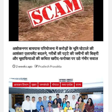
अशोकनगर बायपास परियोजना में करोड़ों के भूमि घोटाले की
आशंका! एलायमेंट बदलने, गरीबों की पट्टे की जमीनों की बिक्री
और भूमाफियाओं की कथित खरीद-फरोख्त पर उठे गंभीर सवाल
2 weeks ago
Pradesh Pravakta
आयकर विभाग
ख़बर
जनसंपर्क
भोपाल
मध्य प्रदेश
राज्य