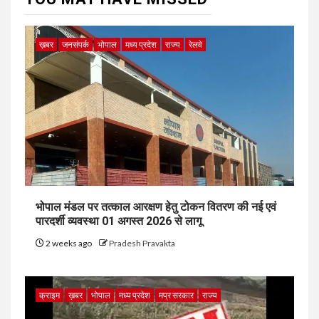
ख़बर
जनसंपर्क
भोपाल
मध्य प्रदेश
राज्य
रेलवे
भोपाल मंडल पर तत्काल आरक्षण हेतु टोकन वितरण की नई एवं
पारदर्शी व्यवस्था 01 अगस्त 2026 से लागू
2 weeks ago
Pradesh Pravakta
क्राइम
ख़बर
भोपाल
मध्य प्रदेश
मप्र सरकार
राज्य