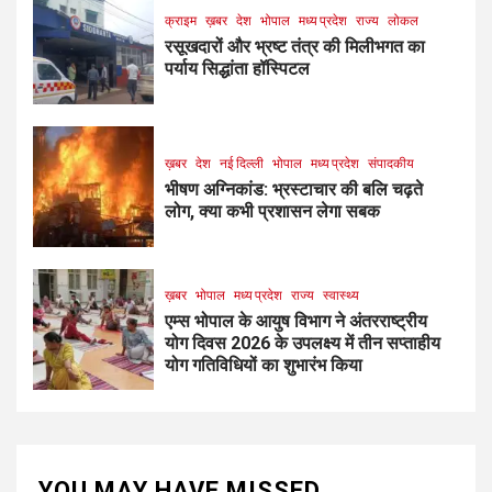
क्राइम
ख़बर
देश
भोपाल
मध्य प्रदेश
राज्य
लोकल
रसूखदारों और भ्रष्ट तंत्र की मिलीभगत का
पर्याय सिद्धांता हॉस्पिटल
ख़बर
देश
नई दिल्ली
भोपाल
मध्य प्रदेश
संपादकीय
भीषण अग्निकांड: भ्रस्टाचार की बलि चढ़ते
लोग, क्या कभी प्रशासन लेगा सबक
ख़बर
भोपाल
मध्य प्रदेश
राज्य
स्वास्थ्य
एम्स भोपाल के आयुष विभाग ने अंतरराष्ट्रीय
योग दिवस 2026 के उपलक्ष्य में तीन सप्ताहीय
योग गतिविधियों का शुभारंभ किया
YOU MAY HAVE MISSED