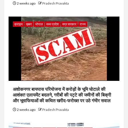
2 weeks ago
Pradesh Pravakta
क्राइम
ख़बर
भोपाल
मध्य प्रदेश
मप्र सरकार
राज्य
अशोकनगर बायपास परियोजना में करोड़ों के भूमि घोटाले की
आशंका! एलायमेंट बदलने, गरीबों की पट्टे की जमीनों की बिक्री
और भूमाफियाओं की कथित खरीद-फरोख्त पर उठे गंभीर सवाल
2 weeks ago
Pradesh Pravakta