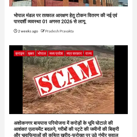
भोपाल मंडल पर तत्काल आरक्षण हेतु टोकन वितरण की नई एवं
पारदर्शी व्यवस्था 01 अगस्त 2026 से लागू
2 weeks ago
Pradesh Pravakta
क्राइम
ख़बर
भोपाल
मध्य प्रदेश
मप्र सरकार
राज्य
अशोकनगर बायपास परियोजना में करोड़ों के भूमि घोटाले की
आशंका! एलायमेंट बदलने, गरीबों की पट्टे की जमीनों की बिक्री
और भूमाफियाओं की कथित खरीद-फरोख्त पर उठे गंभीर सवाल