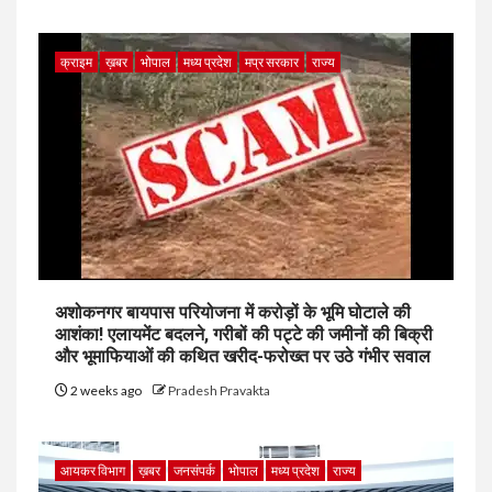
क्राइम
ख़बर
भोपाल
मध्य प्रदेश
मप्र सरकार
राज्य
अशोकनगर बायपास परियोजना में करोड़ों के भूमि घोटाले की
आशंका! एलायमेंट बदलने, गरीबों की पट्टे की जमीनों की बिक्री
और भूमाफियाओं की कथित खरीद-फरोख्त पर उठे गंभीर सवाल
2 weeks ago
Pradesh Pravakta
आयकर विभाग
ख़बर
जनसंपर्क
भोपाल
मध्य प्रदेश
राज्य