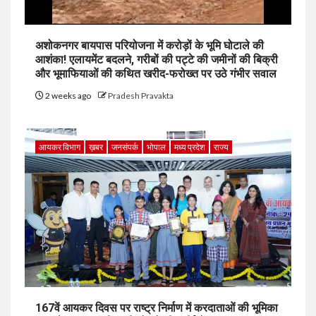
अशोकनगर बायपास परियोजना में करोड़ों के भूमि घोटाले की
आशंका! एलायमेंट बदलने, गरीबों की पट्टे की जमीनों की बिक्री
और भूमाफियाओं की कथित खरीद-फरोख्त पर उठे गंभीर सवाल
2 weeks ago
Pradesh Pravakta
आयकर विभाग
ख़बर
जनसंपर्क
भोपाल
मध्य प्रदेश
राज्य
167वें आयकर दिवस पर राष्ट्र निर्माण में करदाताओं की भूमिका