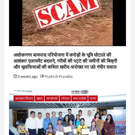
अशोकनगर बायपास परियोजना में करोड़ों के भूमि घोटाले की
आशंका! एलायमेंट बदलने, गरीबों की पट्टे की जमीनों की बिक्री
और भूमाफियाओं की कथित खरीद-फरोख्त पर उठे गंभीर सवाल
2 weeks ago
Pradesh Pravakta
आयकर विभाग
ख़बर
जनसंपर्क
भोपाल
मध्य प्रदेश
राज्य