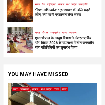
ख़बर
देश
नई दिल्ली
भोपाल
मध्य प्रदेश
संपादकीय
भीषण अग्निकांड: भ्रस्टाचार की बलि चढ़ते
लोग, क्या कभी प्रशासन लेगा सबक
ख़बर
भोपाल
मध्य प्रदेश
राज्य
स्वास्थ्य
एम्स भोपाल के आयुष विभाग ने अंतरराष्ट्रीय
योग दिवस 2026 के उपलक्ष्य में तीन सप्ताहीय
योग गतिविधियों का शुभारंभ किया
YOU MAY HAVE MISSED
ख़बर
जनसंपर्क
भोपाल
मध्य प्रदेश
राज्य
रेलवे