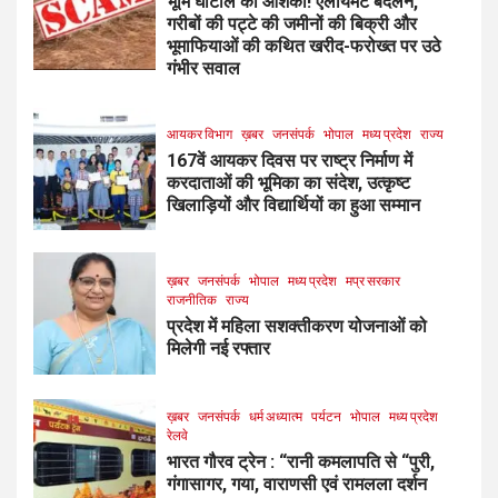
भूमि घोटाले की आशंका! एलायमेंट बदलने,
गरीबों की पट्टे की जमीनों की बिक्री और
भूमाफियाओं की कथित खरीद-फरोख्त पर उठे
गंभीर सवाल
आयकर विभाग
ख़बर
जनसंपर्क
भोपाल
मध्य प्रदेश
राज्य
167वें आयकर दिवस पर राष्ट्र निर्माण में
करदाताओं की भूमिका का संदेश, उत्कृष्ट
खिलाड़ियों और विद्यार्थियों का हुआ सम्मान
ख़बर
जनसंपर्क
भोपाल
मध्य प्रदेश
मप्र सरकार
राजनीतिक
राज्य
प्रदेश में महिला सशक्तीकरण योजनाओं को
मिलेगी नई रफ्तार
ख़बर
जनसंपर्क
धर्म अध्यात्म
पर्यटन
भोपाल
मध्य प्रदेश
रेलवे
भारत गौरव ट्रेन : “रानी कमलापति से “पुरी,
गंगासागर, गया, वाराणसी एवं रामलला दर्शन