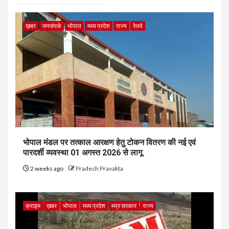
ख़बर
जनसंपर्क
भोपाल
मध्य प्रदेश
राज्य
रेलवे
भोपाल मंडल पर तत्काल आरक्षण हेतु टोकन वितरण की नई एवं
पारदर्शी व्यवस्था 01 अगस्त 2026 से लागू
2 weeks ago
Pradesh Pravakta
क्राइम
ख़बर
भोपाल
मध्य प्रदेश
मप्र सरकार
राज्य