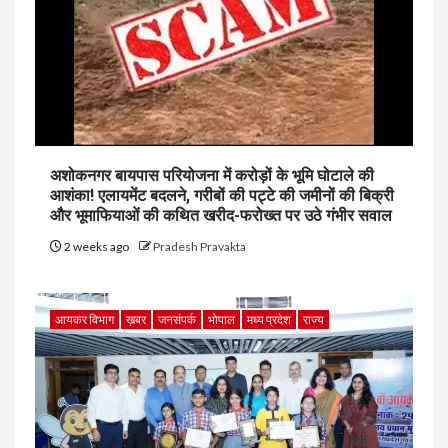
अशोकनगर बायपास परियोजना में करोड़ों के भूमि घोटाले की
आशंका! एलायमेंट बदलने, गरीबों की पट्टे की जमीनों की बिक्री
और भूमाफियाओं की कथित खरीद-फरोख्त पर उठे गंभीर सवाल
2 weeks ago
Pradesh Pravakta
आयकर विभाग
ख़बर
जनसंपर्क
भोपाल
मध्य प्रदेश
राज्य