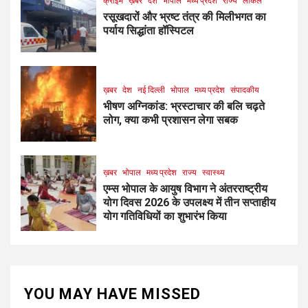
क्राइम
ख़बर
देश
भोपाल
मध्य प्रदेश
राज्य
लोकल
रसूखदारों और भ्रष्ट तंत्र की मिलीभगत का
पर्याय सिद्धांता हॉस्पिटल
ख़बर
देश
नई दिल्ली
भोपाल
मध्य प्रदेश
संपादकीय
भीषण अग्निकांड: भ्रस्टाचार की बलि चढ़ते
लोग, क्या कभी प्रशासन लेगा सबक
ख़बर
भोपाल
मध्य प्रदेश
राज्य
स्वास्थ्य
एम्स भोपाल के आयुष विभाग ने अंतरराष्ट्रीय
योग दिवस 2026 के उपलक्ष्य में तीन सप्ताहीय
योग गतिविधियों का शुभारंभ किया
YOU MAY HAVE MISSED