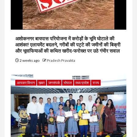
अशोकनगर बायपास परियोजना में करोड़ों के भूमि घोटाले की
आशंका! एलायमेंट बदलने, गरीबों की पट्टे की जमीनों की बिक्री
और भूमाफियाओं की कथित खरीद-फरोख्त पर उठे गंभीर सवाल
2 weeks ago
Pradesh Pravakta
आयकर विभाग
ख़बर
जनसंपर्क
भोपाल
मध्य प्रदेश
राज्य