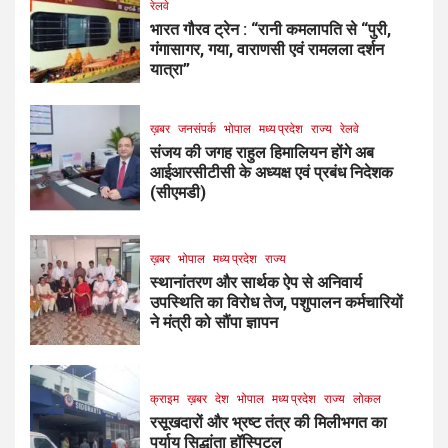
रेलवे
भारत गौरव ट्रेन : “रानी कमलापति से “पुरी,
गंगासागर, गया, वाराणसी एवं रामलला दर्शन
यात्रा”
ख़बर
जनसंपर्क
भोपाल
मध्य प्रदेश
राज्य
रेलवे
संजय की जगह राहुल हिमालियन होंगे अब
आईआरसीटीसी के अध्यक्ष एवं प्रबंध निदेशक
(सीएमडी)
ख़बर
भोपाल
मध्य प्रदेश
राज्य
स्थानांतरण और सार्थक ऐप से अनिवार्य
उपस्थिति का विरोध तेज, पशुपालन कर्मचारियों
ने मंत्री को सौंपा ज्ञापन
क्राइम
ख़बर
देश
भोपाल
मध्य प्रदेश
राज्य
लोकल
रसूखदारों और भ्रष्ट तंत्र की मिलीभगत का
पर्याय सिद्धांता हॉस्पिटल