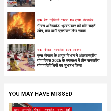
ख़बर
देश
नई दिल्ली
भोपाल
मध्य प्रदेश
संपादकीय
भीषण अग्निकांड: भ्रस्टाचार की बलि चढ़ते
लोग, क्या कभी प्रशासन लेगा सबक
ख़बर
भोपाल
मध्य प्रदेश
राज्य
स्वास्थ्य
एम्स भोपाल के आयुष विभाग ने अंतरराष्ट्रीय
योग दिवस 2026 के उपलक्ष्य में तीन सप्ताहीय
योग गतिविधियों का शुभारंभ किया
YOU MAY HAVE MISSED
ख़बर
जनसंपर्क
भोपाल
मध्य प्रदेश
राज्य
रेलवे