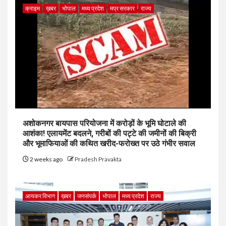
क्राइम
ख़बर
भोपाल
मध्य प्रदेश
मप्र सरकार
राज्य
अशोकनगर बायपास परियोजना में करोड़ों के भूमि घोटाले की
आशंका! एलायमेंट बदलने, गरीबों की पट्टे की जमीनों की बिक्री
और भूमाफियाओं की कथित खरीद-फरोख्त पर उठे गंभीर सवाल
2 weeks ago
Pradesh Pravakta
आयकर विभाग
ख़बर
जनसंपर्क
भोपाल
मध्य प्रदेश
राज्य