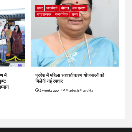
ख़बर
जनसंपर्क
भोपाल
मध्य प्रदेश
मप्र सरकार
राजनीतिक
राज्य
 में
प्रदेश में महिला सशक्तीकरण योजनाओं को
ृष्ट
मिलेगी नई रफ्तार
सम्मान
2 weeks ago
Pradesh Pravakta