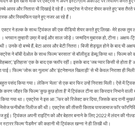
दिन के इस खास मौके पर एक्ट्रेस ने अपने इंस्टाग्राम अकाउंट पर स्विमिंग करते हुए
चे आरव और नितारा भी दिखाई दे रहे हैं। एक्ट्रेस ने पोस्ट शेयर करते हुए ‘बस तैरते
मास्क और स्विमफिन पहने हुए नजर आ रहे हैं।
है। एक्टर ने हल्क के साथ ट्विंकल की एक वीडियो शेयर करते हुए लिखा- मेरे हल्क तुम 
द।। भगवान तुम्हारी उम्र में कई और साल जोड़े। जन्मदिन मुबारक हो, टीना। अक्षय-ट
थी। उनके दो बच्चे हैं, बेटा आरव और बेटी नितरा। बिजी शेड्यूल होने के बाद भी अक्
क्ट्रेस ने बॉबी देओल के साथ फिल्म ‘बरसात’ से बॉलीवुड डेब्यू किया था। फिल्म को
े मोहब्बत’, ‘इतिहास’ एक के बाद एक फ्लॉप रहीं। इसके बाद ‘जब प्यार किसी से होता है
िखा पाई। फिल्म ‘जोरू का गुलाम’ और ‘इंटनेशनल खिलाड़ी’ से भी केवल निराशा ही मिल
ुत पसंद किया गया। लेकिन ‘मेला’ से एक बार फिर उन्हें निराशा मिली। ऐसे में ट्वि
 कि करण जौहर कि फिल्म ‘कुछ कुछ होता है’ में ट्विंकल टीना का किरदार निभाने वाली 
ंद किया गया था। एक्ट्रेस ने इस आॅफर को रिजेक्ट कर दिया, जिसके बाद रानी मुखर्ज
ब मिसेज फनीबोंस रिलीज की थी। एक्ट्रेस की तीसरी किताब पायजामाज फॉर फॉरगिव
ीज हुई। ट्विंकल अपनी राइटिंग को और बेहतर बनाने के लिए 2022 में लंदन की गोल्
ार स्टारर फिल्म ‘पैडमैन’ की कहानी भी ट्विंकल खन्ना ने ही लिखी थी।