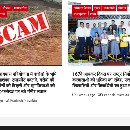
भोपाल
मध्य प्रदेश
आयकर विभाग
ख़बर
जनसंपर्क
भोपाल
राज्य
मध्य प्रदेश
राज्य
पास परियोजना में करोड़ों के भूमि
167वें आयकर दिवस पर राष्ट्र निर्माण
शंका! एलायमेंट बदलने, गरीबों की
करदाताओं की भूमिका का संदेश, उत्क
ीनों की बिक्री और भूमाफियाओं की
खिलाड़ियों और विद्यार्थियों का हुआ 
फरोख्त पर उठे गंभीर सवाल
2 weeks ago
Pradesh Pravakta
go
Pradesh Pravakta