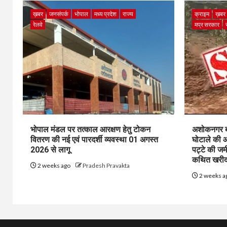
ख़बर
जनसंपर्क
भोपाल
मध्य प्रदेश
राज्य
क्राइम
ख़बर
रेलवे
मप्र सरकार
भोपाल मंडल पर तत्काल आरक्षण हेतु टोकन
अशोकनगर बाय
वितरण की नई एवं पारदर्शी व्यवस्था 01 अगस्त
घोटाले की आ
2026 से लागू
पट्टे की जम
कथित खरीद-
2 weeks ago
Pradesh Pravakta
2 weeks a