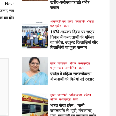
खरीद-फरोख्त पर उठे गंभीर
Next
सवाल
 जलाएं राम
ाम का दीप
आयकर विभाग
ख़बर
जनसंपर्क
भोपाल
मध्य प्रदेश
राज्य
167वें आयकर दिवस पर राष्ट्र
निर्माण में करदाताओं की भूमिका
का संदेश, उत्कृष्ट खिलाड़ियों और
विद्यार्थियों का हुआ सम्मान
ख़बर
जनसंपर्क
भोपाल
मध्य प्रदेश
मप्र सरकार
राजनीतिक
राज्य
प्रदेश में महिला सशक्तीकरण
योजनाओं को मिलेगी नई रफ्तार
ख़बर
जनसंपर्क
धर्म अध्यात्म
पर्यटन
भोपाल
मध्य प्रदेश
रेलवे
भारत गौरव ट्रेन : “रानी
कमलापति से “पुरी, गंगासागर,
गया, वाराणसी एवं रामलला दर्शन