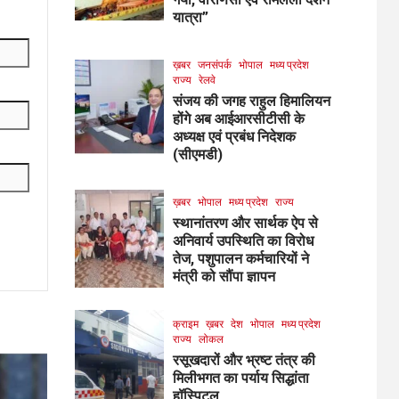
यात्रा”
ख़बर
जनसंपर्क
भोपाल
मध्य प्रदेश
राज्य
रेलवे
संजय की जगह राहुल हिमालियन
होंगे अब आईआरसीटीसी के
अध्यक्ष एवं प्रबंध निदेशक
(सीएमडी)
ख़बर
भोपाल
मध्य प्रदेश
राज्य
स्थानांतरण और सार्थक ऐप से
अनिवार्य उपस्थिति का विरोध
तेज, पशुपालन कर्मचारियों ने
मंत्री को सौंपा ज्ञापन
क्राइम
ख़बर
देश
भोपाल
मध्य प्रदेश
राज्य
लोकल
रसूखदारों और भ्रष्ट तंत्र की
मिलीभगत का पर्याय सिद्धांता
हॉस्पिटल