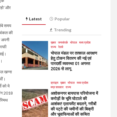
 एक
 रहो’ और
Latest
Popular
लंबे समय
Trending
्विंकल की
षय अपनी
ख़बर
जनसंपर्क
भोपाल
मध्य प्रदेश
 काफी
राज्य
रेलवे
भोपाल मंडल पर तत्काल आरक्षण
’ आई।
हेतु टोकन वितरण की नई एवं
ी।
पारदर्शी व्यवस्था 01 अगस्त
2026 से लागू
कल खन्ना
थीं।
क्राइम
ख़बर
भोपाल
मध्य प्रदेश
ी को ये
मप्र सरकार
राज्य
िंग 2018
अशोकनगर बायपास परियोजना में
करोड़ों के भूमि घोटाले की
डस्मिथ
आशंका! एलायमेंट बदलने, गरीबों
की पट्टे की जमीनों की बिक्री
और भूमाफियाओं की कथित