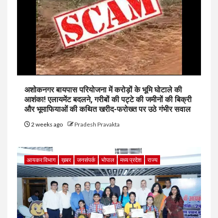
अशोकनगर बायपास परियोजना में करोड़ों के भूमि घोटाले की
आशंका! एलायमेंट बदलने, गरीबों की पट्टे की जमीनों की बिक्री
और भूमाफियाओं की कथित खरीद-फरोख्त पर उठे गंभीर सवाल
2 weeks ago
Pradesh Pravakta
आयकर विभाग
ख़बर
जनसंपर्क
भोपाल
मध्य प्रदेश
राज्य