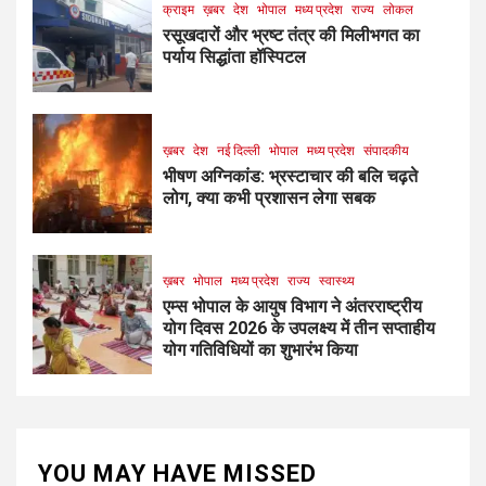
क्राइम
ख़बर
देश
भोपाल
मध्य प्रदेश
राज्य
लोकल
रसूखदारों और भ्रष्ट तंत्र की मिलीभगत का
पर्याय सिद्धांता हॉस्पिटल
ख़बर
देश
नई दिल्ली
भोपाल
मध्य प्रदेश
संपादकीय
भीषण अग्निकांड: भ्रस्टाचार की बलि चढ़ते
लोग, क्या कभी प्रशासन लेगा सबक
ख़बर
भोपाल
मध्य प्रदेश
राज्य
स्वास्थ्य
एम्स भोपाल के आयुष विभाग ने अंतरराष्ट्रीय
योग दिवस 2026 के उपलक्ष्य में तीन सप्ताहीय
योग गतिविधियों का शुभारंभ किया
YOU MAY HAVE MISSED