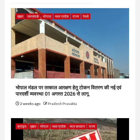
ख़बर
जनसंपर्क
भोपाल
मध्य प्रदेश
राज्य
रेलवे
भोपाल मंडल पर तत्काल आरक्षण हेतु टोकन वितरण की नई एवं
पारदर्शी व्यवस्था 01 अगस्त 2026 से लागू
2 weeks ago
Pradesh Pravakta
क्राइम
ख़बर
भोपाल
मध्य प्रदेश
मप्र सरकार
राज्य