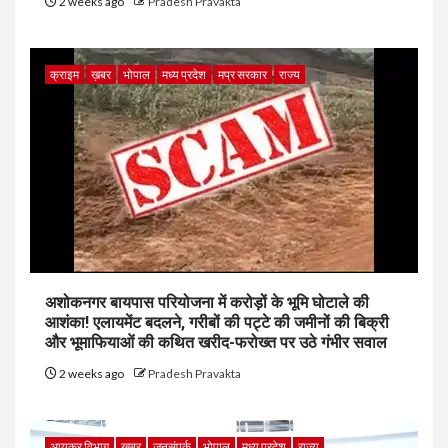
2 weeks ago
Pradesh Pravakta
क्राइम
ख़बर
भोपाल
मध्य प्रदेश
मप्र सरकार
राज्य
अशोकनगर बायपास परियोजना में करोड़ों के भूमि घोटाले की
आशंका! एलायमेंट बदलने, गरीबों की पट्टे की जमीनों की बिक्री
और भूमाफियाओं की कथित खरीद-फरोख्त पर उठे गंभीर सवाल
2 weeks ago
Pradesh Pravakta
आयकर विभाग
ख़बर
जनसंपर्क
भोपाल
मध्य प्रदेश
राज्य