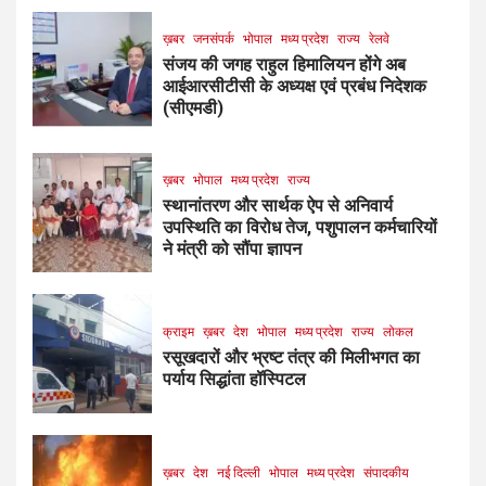
ख़बर
जनसंपर्क
भोपाल
मध्य प्रदेश
राज्य
रेलवे
संजय की जगह राहुल हिमालियन होंगे अब
आईआरसीटीसी के अध्यक्ष एवं प्रबंध निदेशक
(सीएमडी)
ख़बर
भोपाल
मध्य प्रदेश
राज्य
स्थानांतरण और सार्थक ऐप से अनिवार्य
उपस्थिति का विरोध तेज, पशुपालन कर्मचारियों
ने मंत्री को सौंपा ज्ञापन
क्राइम
ख़बर
देश
भोपाल
मध्य प्रदेश
राज्य
लोकल
रसूखदारों और भ्रष्ट तंत्र की मिलीभगत का
पर्याय सिद्धांता हॉस्पिटल
ख़बर
देश
नई दिल्ली
भोपाल
मध्य प्रदेश
संपादकीय