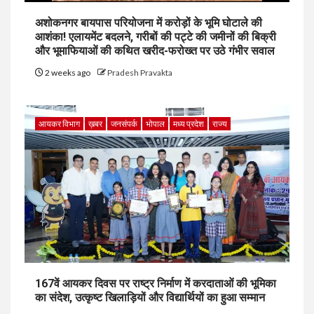
अशोकनगर बायपास परियोजना में करोड़ों के भूमि घोटाले की
आशंका! एलायमेंट बदलने, गरीबों की पट्टे की जमीनों की बिक्री
और भूमाफियाओं की कथित खरीद-फरोख्त पर उठे गंभीर सवाल
2 weeks ago
Pradesh Pravakta
आयकर विभाग
ख़बर
जनसंपर्क
भोपाल
मध्य प्रदेश
राज्य
167वें आयकर दिवस पर राष्ट्र निर्माण में करदाताओं की भूमिका
का संदेश, उत्कृष्ट खिलाड़ियों और विद्यार्थियों का हुआ सम्मान