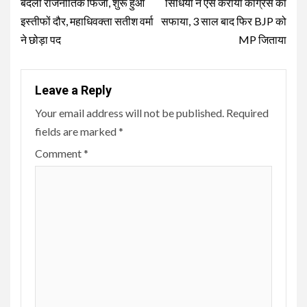
Reading
बदली राजनीतिक फिजा, शुरू हुआ
सिंधिया ने ऐसे कराया कांग्रेस का
इस्तीफों दौर, महाधिवक्ता सतीश वर्मा
सफाया, 3 साल बाद फिर BJP को
ने छोड़ा पद
MP जिताया
Leave a Reply
Your email address will not be published.
Required
fields are marked
*
Comment
*