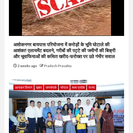
अशोकनगर बायपास परियोजना में करोड़ों के भूमि घोटाले की
आशंका! एलायमेंट बदलने, गरीबों की पट्टे की जमीनों की बिक्री
और भूमाफियाओं की कथित खरीद-फरोख्त पर उठे गंभीर सवाल
2 weeks ago
Pradesh Pravakta
आयकर विभाग
ख़बर
जनसंपर्क
भोपाल
मध्य प्रदेश
राज्य