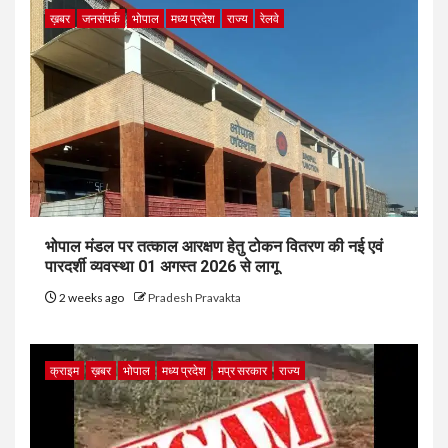
ख़बर
जनसंपर्क
भोपाल
मध्य प्रदेश
राज्य
रेलवे
भोपाल मंडल पर तत्काल आरक्षण हेतु टोकन वितरण की नई एवं
पारदर्शी व्यवस्था 01 अगस्त 2026 से लागू
2 weeks ago
Pradesh Pravakta
क्राइम
ख़बर
भोपाल
मध्य प्रदेश
मप्र सरकार
राज्य