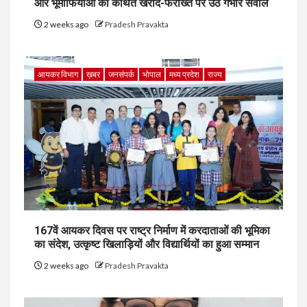
और भूमाफियाओं की कथित खरीद-फरोख्त पर उठे गंभीर सवाल
2 weeks ago
Pradesh Pravakta
आयकर विभाग
ख़बर
जनसंपर्क
भोपाल
मध्य प्रदेश
राज्य
167वें आयकर दिवस पर राष्ट्र निर्माण में करदाताओं की भूमिका
का संदेश, उत्कृष्ट खिलाड़ियों और विद्यार्थियों का हुआ सम्मान
2 weeks ago
Pradesh Pravakta