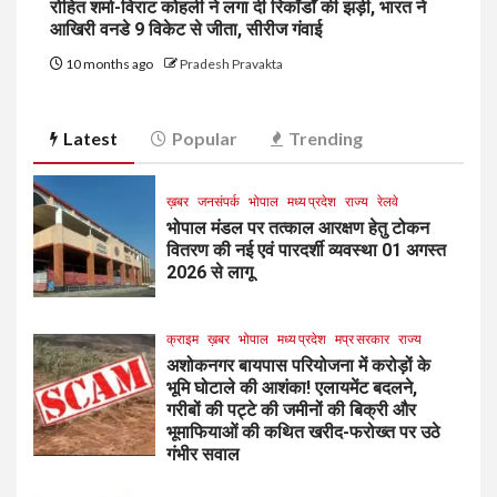
रोहित शर्मा-विराट कोहली ने लगा दी रिकॉर्डों की झड़ी, भारत ने
आखिरी वनडे 9 विकेट से जीता, सीरीज गंवाई
10 months ago
Pradesh Pravakta
Latest
Popular
Trending
ख़बर
जनसंपर्क
भोपाल
मध्य प्रदेश
राज्य
रेलवे
भोपाल मंडल पर तत्काल आरक्षण हेतु टोकन
वितरण की नई एवं पारदर्शी व्यवस्था 01 अगस्त
2026 से लागू
क्राइम
ख़बर
भोपाल
मध्य प्रदेश
मप्र सरकार
राज्य
अशोकनगर बायपास परियोजना में करोड़ों के
भूमि घोटाले की आशंका! एलायमेंट बदलने,
गरीबों की पट्टे की जमीनों की बिक्री और
भूमाफियाओं की कथित खरीद-फरोख्त पर उठे
गंभीर सवाल