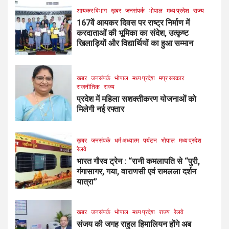
आयकर विभाग
ख़बर
जनसंपर्क
भोपाल
मध्य प्रदेश
राज्य
167वें आयकर दिवस पर राष्ट्र निर्माण में
करदाताओं की भूमिका का संदेश, उत्कृष्ट
खिलाड़ियों और विद्यार्थियों का हुआ सम्मान
ख़बर
जनसंपर्क
भोपाल
मध्य प्रदेश
मप्र सरकार
राजनीतिक
राज्य
प्रदेश में महिला सशक्तीकरण योजनाओं को
मिलेगी नई रफ्तार
ख़बर
जनसंपर्क
धर्म अध्यात्म
पर्यटन
भोपाल
मध्य प्रदेश
रेलवे
भारत गौरव ट्रेन : “रानी कमलापति से “पुरी,
गंगासागर, गया, वाराणसी एवं रामलला दर्शन
यात्रा”
ख़बर
जनसंपर्क
भोपाल
मध्य प्रदेश
राज्य
रेलवे
संजय की जगह राहुल हिमालियन होंगे अब