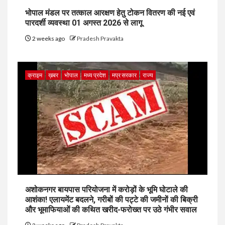
भोपाल मंडल पर तत्काल आरक्षण हेतु टोकन वितरण की नई एवं
पारदर्शी व्यवस्था 01 अगस्त 2026 से लागू
2 weeks ago
Pradesh Pravakta
क्राइम
ख़बर
भोपाल
मध्य प्रदेश
मप्र सरकार
राज्य
अशोकनगर बायपास परियोजना में करोड़ों के भूमि घोटाले की
आशंका! एलायमेंट बदलने, गरीबों की पट्टे की जमीनों की बिक्री
और भूमाफियाओं की कथित खरीद-फरोख्त पर उठे गंभीर सवाल