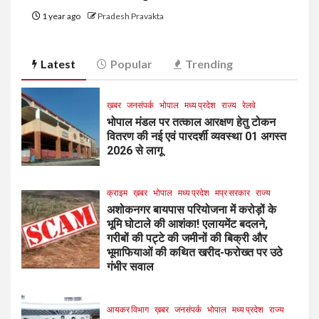
1 year ago
Pradesh Pravakta
Latest
Popular
Trending
ख़बर
जनसंपर्क
भोपाल
मध्य प्रदेश
राज्य
रेलवे
भोपाल मंडल पर तत्काल आरक्षण हेतु टोकन
वितरण की नई एवं पारदर्शी व्यवस्था 01 अगस्त
2026 से लागू
क्राइम
ख़बर
भोपाल
मध्य प्रदेश
मप्र सरकार
राज्य
अशोकनगर बायपास परियोजना में करोड़ों के
भूमि घोटाले की आशंका! एलायमेंट बदलने,
गरीबों की पट्टे की जमीनों की बिक्री और
भूमाफियाओं की कथित खरीद-फरोख्त पर उठे
गंभीर सवाल
आयकर विभाग
ख़बर
जनसंपर्क
भोपाल
मध्य प्रदेश
राज्य