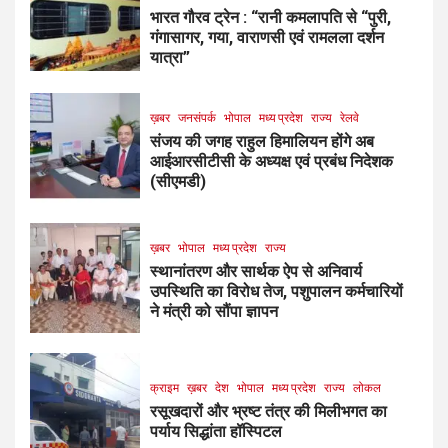
भारत गौरव ट्रेन : “रानी कमलापति से “पुरी,
गंगासागर, गया, वाराणसी एवं रामलला दर्शन
यात्रा”
ख़बर
जनसंपर्क
भोपाल
मध्य प्रदेश
राज्य
रेलवे
संजय की जगह राहुल हिमालियन होंगे अब
आईआरसीटीसी के अध्यक्ष एवं प्रबंध निदेशक
(सीएमडी)
ख़बर
भोपाल
मध्य प्रदेश
राज्य
स्थानांतरण और सार्थक ऐप से अनिवार्य
उपस्थिति का विरोध तेज, पशुपालन कर्मचारियों
ने मंत्री को सौंपा ज्ञापन
क्राइम
ख़बर
देश
भोपाल
मध्य प्रदेश
राज्य
लोकल
रसूखदारों और भ्रष्ट तंत्र की मिलीभगत का
पर्याय सिद्धांता हॉस्पिटल