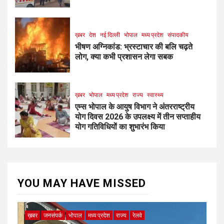
ख़बर
देश
नई दिल्ली
भोपाल
मध्य प्रदेश
संपादकीय
भीषण अग्निकांड: भ्रस्टाचार की बलि चढ़ते
लोग, क्या कभी प्रशासन लेगा सबक
ख़बर
भोपाल
मध्य प्रदेश
राज्य
स्वास्थ्य
एम्स भोपाल के आयुष विभाग ने अंतरराष्ट्रीय
योग दिवस 2026 के उपलक्ष्य में तीन सप्ताहीय
योग गतिविधियों का शुभारंभ किया
YOU MAY HAVE MISSED
ख़बर
जनसंपर्क
भोपाल
मध्य प्रदेश
राज्य
रेलवे