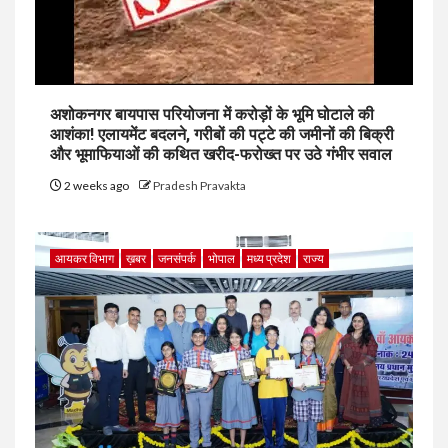
अशोकनगर बायपास परियोजना में करोड़ों के भूमि घोटाले की
आशंका! एलायमेंट बदलने, गरीबों की पट्टे की जमीनों की बिक्री
और भूमाफियाओं की कथित खरीद-फरोख्त पर उठे गंभीर सवाल
2 weeks ago
Pradesh Pravakta
आयकर विभाग
ख़बर
जनसंपर्क
भोपाल
मध्य प्रदेश
राज्य