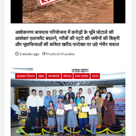
अशोकनगर बायपास परियोजना में करोड़ों के भूमि घोटाले की
आशंका! एलायमेंट बदलने, गरीबों की पट्टे की जमीनों की बिक्री
और भूमाफियाओं की कथित खरीद-फरोख्त पर उठे गंभीर सवाल
2 weeks ago
Pradesh Pravakta
आयकर विभाग
ख़बर
जनसंपर्क
भोपाल
मध्य प्रदेश
राज्य