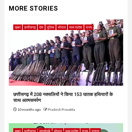
MORE STORIES
ख़बर
छत्तीसगढ़
देश
पुलिस
भोपाल
मध्य प्रदेश
राज्य
छत्तीसगढ़ में 208 नक्सलियों ने किया 153 घातक हथियारों के
साथ आत्मसमर्पण
10 months ago
Pradesh Pravakta
ख़बर
छत्तीसगढ़
जनसंपर्क
भोपाल
मध्य प्रदेश
राज्य
रायपुर