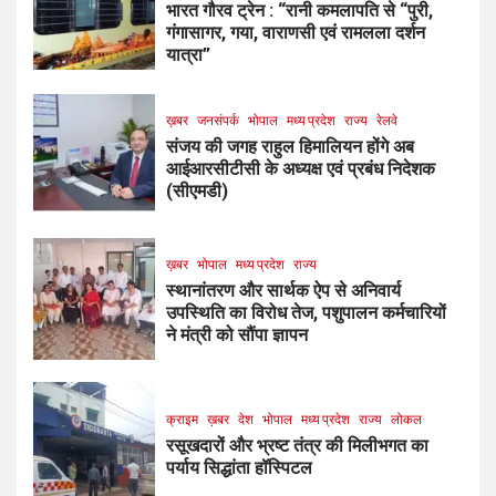
भारत गौरव ट्रेन : “रानी कमलापति से “पुरी,
गंगासागर, गया, वाराणसी एवं रामलला दर्शन
यात्रा”
ख़बर
जनसंपर्क
भोपाल
मध्य प्रदेश
राज्य
रेलवे
संजय की जगह राहुल हिमालियन होंगे अब
आईआरसीटीसी के अध्यक्ष एवं प्रबंध निदेशक
(सीएमडी)
ख़बर
भोपाल
मध्य प्रदेश
राज्य
स्थानांतरण और सार्थक ऐप से अनिवार्य
उपस्थिति का विरोध तेज, पशुपालन कर्मचारियों
ने मंत्री को सौंपा ज्ञापन
क्राइम
ख़बर
देश
भोपाल
मध्य प्रदेश
राज्य
लोकल
रसूखदारों और भ्रष्ट तंत्र की मिलीभगत का
पर्याय सिद्धांता हॉस्पिटल