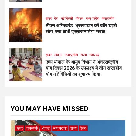
ख़बर
देश
नई दिल्ली
भोपाल
मध्य प्रदेश
संपादकीय
भीषण अग्निकांड: भ्रस्टाचार की बलि चढ़ते
लोग, क्या कभी प्रशासन लेगा सबक
ख़बर
भोपाल
मध्य प्रदेश
राज्य
स्वास्थ्य
एम्स भोपाल के आयुष विभाग ने अंतरराष्ट्रीय
योग दिवस 2026 के उपलक्ष्य में तीन सप्ताहीय
योग गतिविधियों का शुभारंभ किया
YOU MAY HAVE MISSED
ख़बर
जनसंपर्क
भोपाल
मध्य प्रदेश
राज्य
रेलवे