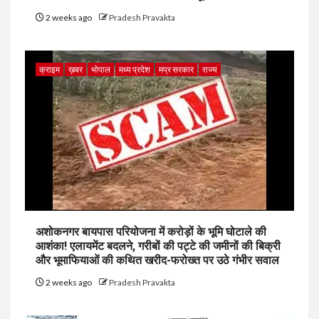
2 weeks ago
Pradesh Pravakta
क्राइम
ख़बर
भोपाल
मध्य प्रदेश
मप्र सरकार
राज्य
अशोकनगर बायपास परियोजना में करोड़ों के भूमि घोटाले की
आशंका! एलायमेंट बदलने, गरीबों की पट्टे की जमीनों की बिक्री
और भूमाफियाओं की कथित खरीद-फरोख्त पर उठे गंभीर सवाल
2 weeks ago
Pradesh Pravakta