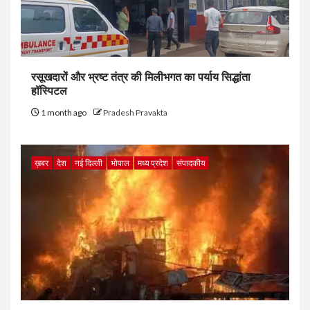
रसूखदारों और भ्रष्ट तंत्र की मिलीभगत का पर्याय सिद्धांता
हॉस्पिटल
1 month ago
Pradesh Pravakta
ख़बर
देश
नई दिल्ली
भोपाल
मध्य प्रदेश
संपादकीय