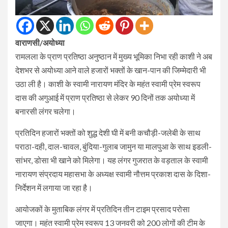
वाराणसी/अयोध्‍या
रामलला के प्राण प्रतिष्‍ठा अनुष्‍ठान में मुख्य भूमिका निभा रही काशी ने अब
देशभर से अयोध्‍या आने वाले हजारों भक्‍तों के खान-पान की जिम्‍मेदारी भी
उठा ली है। काशी के स्‍वामी नारायण मंदिर के महंत स्‍वामी प्रेम स्‍वरूप
दास की अगुआई में प्राण प्रतिष्‍ठा से लेकर 90 दिनों तक अयोध्‍या में
बनारसी लंगर चलेगा।
प्रतिदिन हजारों भक्‍तों को शुद्ध देशी घी में बनी कचौड़ी-जलेबी के साथ
पराठा-दही, दाल-चावल, बुंदिया-गुलाब जामुन या मालपुआ के साथ इडली-
सांभर, डोसा भी खाने को मिलेगा। यह लंगर गुजरात के वड़ताल के स्‍वामी
नारायण संप्रदाय महासभा के अध्‍यक्ष स्‍वामी नौत्तम प्रकाश दास के दिशा-
निर्देशन में लगाया जा रहा है।
आयोजकों के मुताबिक लंगर में प्रतिदिन तीन टाइम प्रसाद परोसा
जाएगा। महंत स्‍वामी प्रेम स्‍वरूप 13 जनवरी को 200 लोगों की टीम के