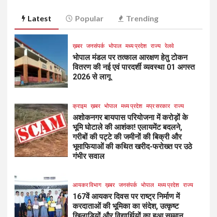
Latest
Popular
Trending
ख़बर
जनसंपर्क
भोपाल
मध्य प्रदेश
राज्य
रेलवे
भोपाल मंडल पर तत्काल आरक्षण हेतु टोकन
वितरण की नई एवं पारदर्शी व्यवस्था 01 अगस्त
2026 से लागू
क्राइम
ख़बर
भोपाल
मध्य प्रदेश
मप्र सरकार
राज्य
अशोकनगर बायपास परियोजना में करोड़ों के
भूमि घोटाले की आशंका! एलायमेंट बदलने,
गरीबों की पट्टे की जमीनों की बिक्री और
भूमाफियाओं की कथित खरीद-फरोख्त पर उठे
गंभीर सवाल
आयकर विभाग
ख़बर
जनसंपर्क
भोपाल
मध्य प्रदेश
राज्य
167वें आयकर दिवस पर राष्ट्र निर्माण में
करदाताओं की भूमिका का संदेश, उत्कृष्ट
खिलाड़ियों और विद्यार्थियों का हुआ सम्मान