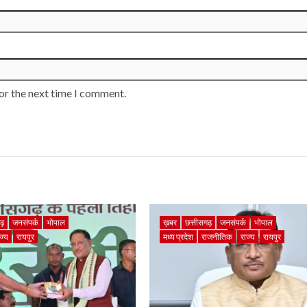
or the next time I comment.
गढ़
जनसंपर्क
भोपाल
ख़बर
छत्तीसगढ़
जनसंपर्क
भोपाल
ज्य
रायपुर
मध्य प्रदेश
राजनीतिक
राज्य
रायपुर