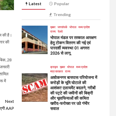
Latest
Popular
Trending
ख़बर
जनसंपर्क
भोपाल
मध्य प्रदेश
राज्य
रेलवे
ल की है।
भोपाल मंडल पर तत्काल आरक्षण
लनार की
हेतु टोकन वितरण की नई एवं
पारदर्शी व्यवस्था 01 अगस्त
2026 से लागू
ाबिक, 28
1 जनवरी
क्राइम
ख़बर
भोपाल
मध्य प्रदेश
मप्र सरकार
राज्य
 शामिल
अशोकनगर बायपास परियोजना में
 में
करोड़ों के भूमि घोटाले की
आशंका! एलायमेंट बदलने, गरीबों
की पट्टे की जमीनों की बिक्री
और भूमाफियाओं की कथित
Next
खरीद-फरोख्त पर उठे गंभीर
बनाएगी AAP
सवाल