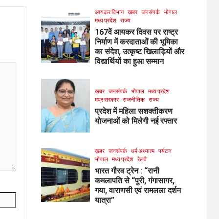
आयकर विभाग
ख़बर
जनसंपर्क
भोपाल
मध्य प्रदेश
राज्य
167वें आयकर दिवस पर राष्ट्र
निर्माण में करदाताओं की भूमिका
का संदेश, उत्कृष्ट खिलाड़ियों और
विद्यार्थियों का हुआ सम्मान
ख़बर
जनसंपर्क
भोपाल
मध्य प्रदेश
मप्र सरकार
राजनीतिक
राज्य
प्रदेश में महिला सशक्तीकरण
योजनाओं को मिलेगी नई रफ्तार
ख़बर
जनसंपर्क
धर्म अध्यात्म
पर्यटन
भोपाल
मध्य प्रदेश
रेलवे
भारत गौरव ट्रेन : “रानी
कमलापति से “पुरी, गंगासागर,
गया, वाराणसी एवं रामलला दर्शन
यात्रा”