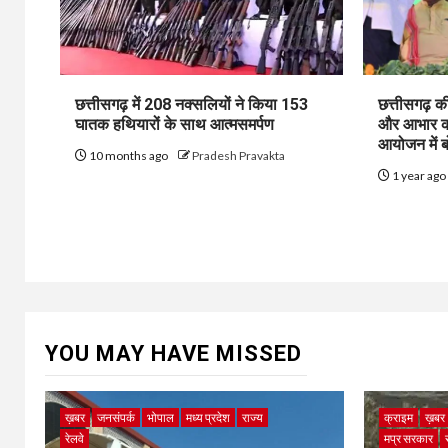
छत्तीसगढ़ में 208 नक्सलियों ने किया 153
छत्तीसगढ़ की
घातक हथियारों के साथ आत्मसमर्पण
और आभार की
आयोजन में 
10 months ago
Pradesh Pravakta
1 year ag
YOU MAY HAVE MISSED
ख़बर
जनसंपर्क
भोपाल
मध्य प्रदेश
राज्य
क्राइम
ख़बर
रेलवे
मप्र सरकार