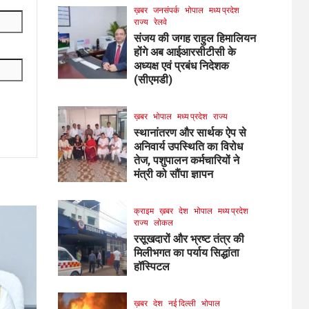
ख़बर
जनसंपर्क
भोपाल
मध्य प्रदेश
राज्य
रेलवे
संजय की जगह राहुल हिमालियन
होंगे अब आईआरसीटीसी के
अध्यक्ष एवं प्रबंध निदेशक
(सीएमडी)
ख़बर
भोपाल
मध्य प्रदेश
राज्य
स्थानांतरण और सार्थक ऐप से
अनिवार्य उपस्थिति का विरोध
तेज, पशुपालन कर्मचारियों ने
मंत्री को सौंपा ज्ञापन
क्राइम
ख़बर
देश
भोपाल
मध्य प्रदेश
राज्य
लोकल
रसूखदारों और भ्रष्ट तंत्र की
मिलीभगत का पर्याय सिद्धांता
हॉस्पिटल
ख़बर
देश
नई दिल्ली
भोपाल