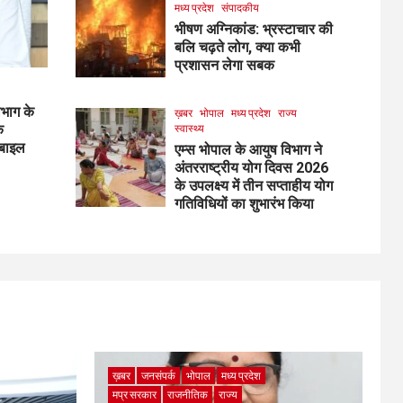
मध्य प्रदेश
संपादकीय
भीषण अग्निकांड: भ्रस्टाचार की
बलि चढ़ते लोग, क्या कभी
प्रशासन लेगा सबक
िभाग के
ख़बर
भोपाल
मध्य प्रदेश
राज्य
क
स्वास्थ्य
ोबाइल
एम्स भोपाल के आयुष विभाग ने
अंतरराष्ट्रीय योग दिवस 2026
के उपलक्ष्य में तीन सप्ताहीय योग
गतिविधियों का शुभारंभ किया
ख़बर
जनसंपर्क
भोपाल
मध्य प्रदेश
मप्र सरकार
राजनीतिक
राज्य