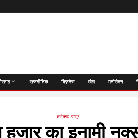
तीसगढ़
राजनीतिक
बिज़नेस
खेल
मनोरंजन
ग
छत्तीसगढ़
रायपुर
स हजार का इनामी नक्स