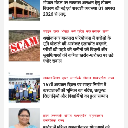
भोपाल मंडल पर तत्काल आरक्षण हेतु टोकन
वितरण की नई एवं पारदर्शी व्यवस्था 01 अगस्त
2026 से लागू
क्राइम
ख़बर
भोपाल
मध्य प्रदेश
मप्र सरकार
राज्य
अशोकनगर बायपास परियोजना में करोड़ों के
भूमि घोटाले की आशंका! एलायमेंट बदलने,
गरीबों की पट्टे की जमीनों की बिक्री और
भूमाफियाओं की कथित खरीद-फरोख्त पर उठे
गंभीर सवाल
आयकर विभाग
ख़बर
जनसंपर्क
भोपाल
मध्य प्रदेश
राज्य
167वें आयकर दिवस पर राष्ट्र निर्माण में
करदाताओं की भूमिका का संदेश, उत्कृष्ट
खिलाड़ियों और विद्यार्थियों का हुआ सम्मान
ख़बर
जनसंपर्क
भोपाल
मध्य प्रदेश
मप्र सरकार
राजनीतिक
राज्य
प्रदेश में महिला सशक्तीकरण योजनाओं को