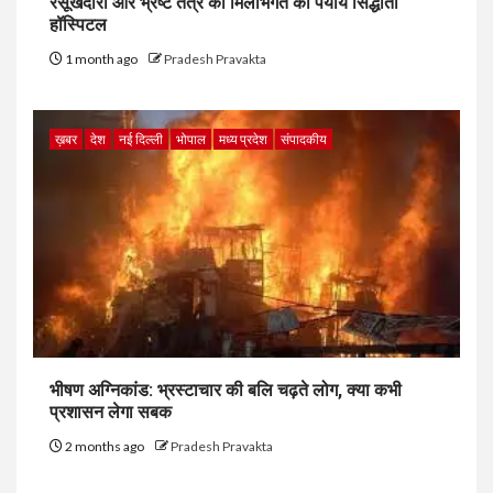
रसूखदारों और भ्रष्ट तंत्र की मिलीभगत का पर्याय सिद्धांता
हॉस्पिटल
1 month ago
Pradesh Pravakta
ख़बर
देश
नई दिल्ली
भोपाल
मध्य प्रदेश
संपादकीय
भीषण अग्निकांड: भ्रस्टाचार की बलि चढ़ते लोग, क्या कभी
प्रशासन लेगा सबक
2 months ago
Pradesh Pravakta