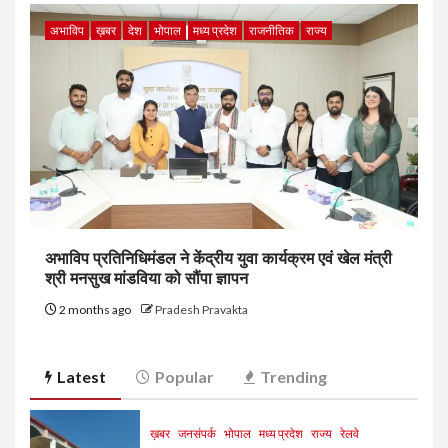
अभाविप
ख़बर
देश
भोपाल
मध्य प्रदेश
राजनीतिक
राज्य
अभाविप प्रतिनिधिमंडल ने केंद्रीय युवा कार्यक्रम एवं खेल मंत्री
श्री मनसुख मांडविया को सौंपा ज्ञापन
2 months ago
Pradesh Pravakta
Latest
Popular
Trending
ख़बर
जनसंपर्क
भोपाल
मध्य प्रदेश
राज्य
रेलवे