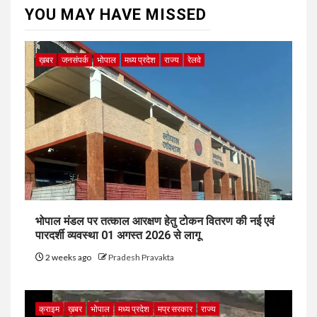
YOU MAY HAVE MISSED
ख़बर
जनसंपर्क
भोपाल
मध्य प्रदेश
राज्य
रेलवे
भोपाल मंडल पर तत्काल आरक्षण हेतु टोकन वितरण की नई एवं
पारदर्शी व्यवस्था 01 अगस्त 2026 से लागू
2 weeks ago
Pradesh Pravakta
क्राइम
ख़बर
भोपाल
मध्य प्रदेश
मप्र सरकार
राज्य