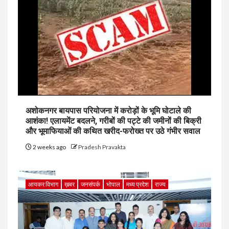
अशोकनगर बायपास परियोजना में करोड़ों के भूमि घोटाले की
आशंका! एलायमेंट बदलने, गरीबों की पट्टे की जमीनों की बिक्री
और भूमाफियाओं की कथित खरीद-फरोख्त पर उठे गंभीर सवाल
2 weeks ago
Pradesh Pravakta
आयकर विभाग
ख़बर
जनसंपर्क
भोपाल
मध्य प्रदेश
राज्य