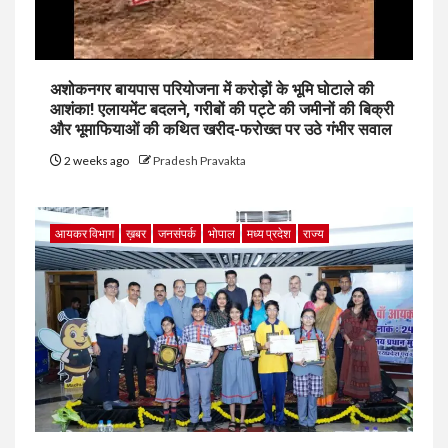
अशोकनगर बायपास परियोजना में करोड़ों के भूमि घोटाले की
आशंका! एलायमेंट बदलने, गरीबों की पट्टे की जमीनों की बिक्री
और भूमाफियाओं की कथित खरीद-फरोख्त पर उठे गंभीर सवाल
2 weeks ago
Pradesh Pravakta
आयकर विभाग
ख़बर
जनसंपर्क
भोपाल
मध्य प्रदेश
राज्य