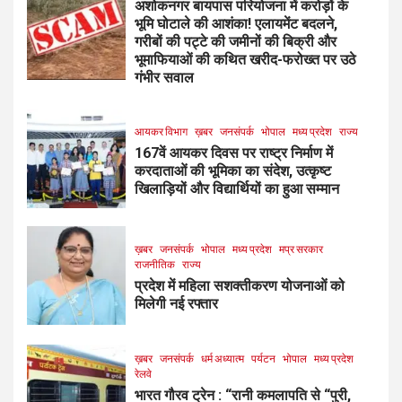
अशोकनगर बायपास परियोजना में करोड़ों के
भूमि घोटाले की आशंका! एलायमेंट बदलने,
गरीबों की पट्टे की जमीनों की बिक्री और
भूमाफियाओं की कथित खरीद-फरोख्त पर उठे
गंभीर सवाल
आयकर विभाग
ख़बर
जनसंपर्क
भोपाल
मध्य प्रदेश
राज्य
167वें आयकर दिवस पर राष्ट्र निर्माण में
करदाताओं की भूमिका का संदेश, उत्कृष्ट
खिलाड़ियों और विद्यार्थियों का हुआ सम्मान
ख़बर
जनसंपर्क
भोपाल
मध्य प्रदेश
मप्र सरकार
राजनीतिक
राज्य
प्रदेश में महिला सशक्तीकरण योजनाओं को
मिलेगी नई रफ्तार
ख़बर
जनसंपर्क
धर्म अध्यात्म
पर्यटन
भोपाल
मध्य प्रदेश
रेलवे
भारत गौरव ट्रेन : “रानी कमलापति से “पुरी,