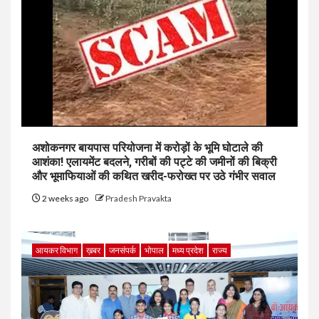
अशोकनगर बायपास परियोजना में करोड़ों के भूमि घोटाले की
आशंका! एलायमेंट बदलने, गरीबों की पट्टे की जमीनों की बिक्री
और भूमाफियाओं की कथित खरीद-फरोख्त पर उठे गंभीर सवाल
2 weeks ago
Pradesh Pravakta
आयकर विभाग
ख़बर
जनसंपर्क
भोपाल
मध्य प्रदेश
राज्य