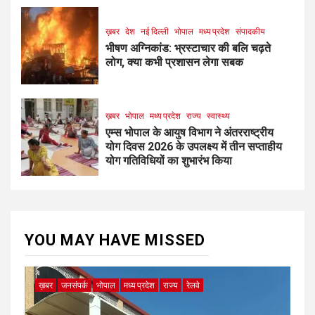
ख़बर
देश
नई दिल्ली
भोपाल
मध्य प्रदेश
संपादकीय
भीषण अग्निकांड: भ्रस्टाचार की बलि चढ़ते
लोग, क्या कभी प्रशासन लेगा सबक
ख़बर
भोपाल
मध्य प्रदेश
राज्य
स्वास्थ्य
एम्स भोपाल के आयुष विभाग ने अंतरराष्ट्रीय
योग दिवस 2026 के उपलक्ष्य में तीन सप्ताहीय
योग गतिविधियों का शुभारंभ किया
YOU MAY HAVE MISSED
ख़बर
जनसंपर्क
भोपाल
मध्य प्रदेश
राज्य
रेलवे