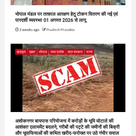
भोपाल मंडल पर तत्काल आरक्षण हेतु टोकन वितरण की नई एवं
पारदर्शी व्यवस्था 01 अगस्त 2026 से लागू
2 weeks ago
Pradesh Pravakta
क्राइम
ख़बर
भोपाल
मध्य प्रदेश
मप्र सरकार
राज्य
अशोकनगर बायपास परियोजना में करोड़ों के भूमि घोटाले की
आशंका! एलायमेंट बदलने, गरीबों की पट्टे की जमीनों की बिक्री
और भूमाफियाओं की कथित खरीद-फरोख्त पर उठे गंभीर सवाल