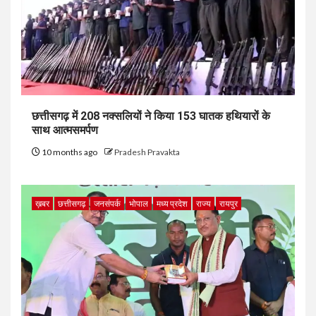
छत्तीसगढ़ में 208 नक्सलियों ने किया 153 घातक हथियारों के
साथ आत्मसमर्पण
10 months ago
Pradesh Pravakta
ख़बर
छत्तीसगढ़
जनसंपर्क
भोपाल
मध्य प्रदेश
राज्य
रायपुर