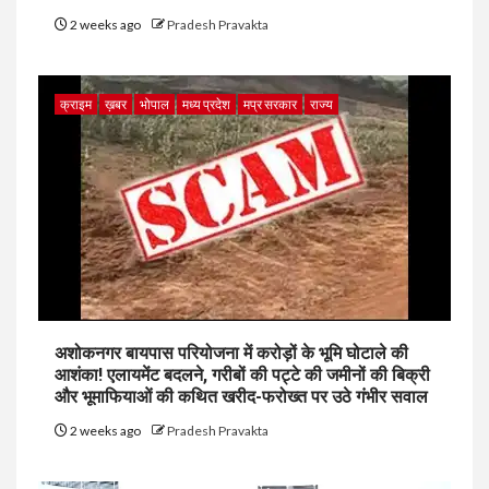
2 weeks ago
Pradesh Pravakta
क्राइम
ख़बर
भोपाल
मध्य प्रदेश
मप्र सरकार
राज्य
अशोकनगर बायपास परियोजना में करोड़ों के भूमि घोटाले की
आशंका! एलायमेंट बदलने, गरीबों की पट्टे की जमीनों की बिक्री
और भूमाफियाओं की कथित खरीद-फरोख्त पर उठे गंभीर सवाल
2 weeks ago
Pradesh Pravakta