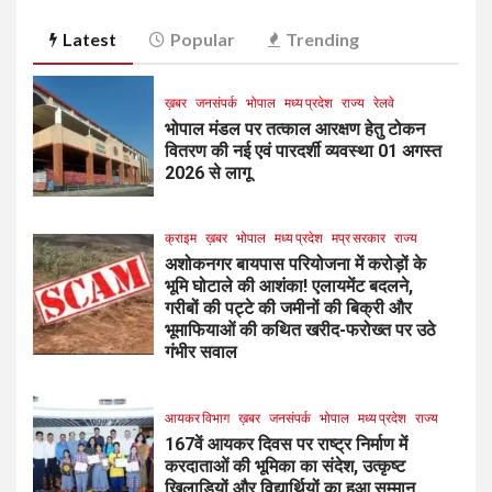
Latest
Popular
Trending
ख़बर
जनसंपर्क
भोपाल
मध्य प्रदेश
राज्य
रेलवे
भोपाल मंडल पर तत्काल आरक्षण हेतु टोकन
वितरण की नई एवं पारदर्शी व्यवस्था 01 अगस्त
2026 से लागू
क्राइम
ख़बर
भोपाल
मध्य प्रदेश
मप्र सरकार
राज्य
अशोकनगर बायपास परियोजना में करोड़ों के
भूमि घोटाले की आशंका! एलायमेंट बदलने,
गरीबों की पट्टे की जमीनों की बिक्री और
भूमाफियाओं की कथित खरीद-फरोख्त पर उठे
गंभीर सवाल
आयकर विभाग
ख़बर
जनसंपर्क
भोपाल
मध्य प्रदेश
राज्य
167वें आयकर दिवस पर राष्ट्र निर्माण में
करदाताओं की भूमिका का संदेश, उत्कृष्ट
खिलाड़ियों और विद्यार्थियों का हुआ सम्मान