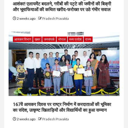
आशंका! एलायमेंट बदलने, गरीबों की पट्टे की जमीनों की बिक्री
और भूमाफियाओं की कथित खरीद-फरोख्त पर उठे गंभीर सवाल
2 weeks ago
Pradesh Pravakta
आयकर विभाग
ख़बर
जनसंपर्क
भोपाल
मध्य प्रदेश
राज्य
167वें आयकर दिवस पर राष्ट्र निर्माण में करदाताओं की भूमिका
का संदेश, उत्कृष्ट खिलाड़ियों और विद्यार्थियों का हुआ सम्मान
2 weeks ago
Pradesh Pravakta