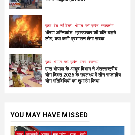
ख़बर
देश
नई दिल्ली
भोपाल
मध्य प्रदेश
संपादकीय
भीषण अग्निकांड: भ्रस्टाचार की बलि चढ़ते
लोग, क्या कभी प्रशासन लेगा सबक
ख़बर
भोपाल
मध्य प्रदेश
राज्य
स्वास्थ्य
एम्स भोपाल के आयुष विभाग ने अंतरराष्ट्रीय
योग दिवस 2026 के उपलक्ष्य में तीन सप्ताहीय
योग गतिविधियों का शुभारंभ किया
YOU MAY HAVE MISSED
ख़बर
जनसंपर्क
भोपाल
मध्य प्रदेश
राज्य
रेलवे