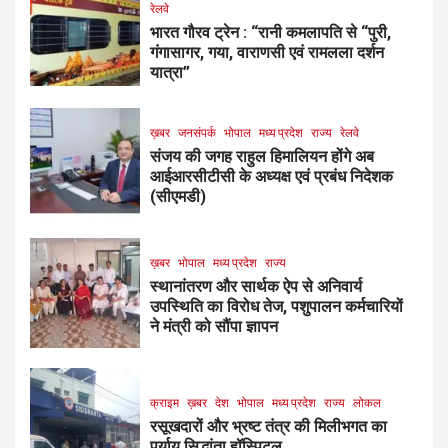
रेलवे
भारत गौरव ट्रेन : “रानी कमलापति से “पुरी,
गंगासागर, गया, वाराणसी एवं रामलला दर्शन
यात्रा”
ख़बर
जनसंपर्क
भोपाल
मध्य प्रदेश
राज्य
रेलवे
संजय की जगह राहुल हिमालियन होंगे अब
आईआरसीटीसी के अध्यक्ष एवं प्रबंध निदेशक
(सीएमडी)
ख़बर
भोपाल
मध्य प्रदेश
राज्य
स्थानांतरण और सार्थक ऐप से अनिवार्य
उपस्थिति का विरोध तेज, पशुपालन कर्मचारियों
ने मंत्री को सौंपा ज्ञापन
क्राइम
ख़बर
देश
भोपाल
मध्य प्रदेश
राज्य
लोकल
रसूखदारों और भ्रष्ट तंत्र की मिलीभगत का
पर्याय सिद्धांता हॉस्पिटल