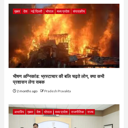
ख़बर
देश
नई दिल्ली
भोपाल
मध्य प्रदेश
संपादकीय
भीषण अग्निकांड: भ्रस्टाचार की बलि चढ़ते लोग, क्या कभी
प्रशासन लेगा सबक
2 months ago
Pradesh Pravakta
अभाविप
ख़बर
देश
भोपाल
मध्य प्रदेश
राजनीतिक
राज्य