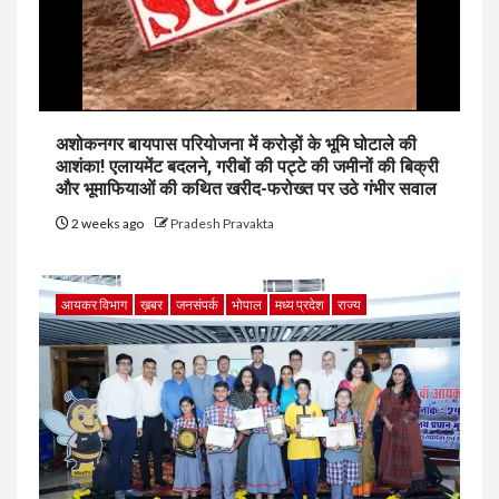
अशोकनगर बायपास परियोजना में करोड़ों के भूमि घोटाले की
आशंका! एलायमेंट बदलने, गरीबों की पट्टे की जमीनों की बिक्री
और भूमाफियाओं की कथित खरीद-फरोख्त पर उठे गंभीर सवाल
2 weeks ago
Pradesh Pravakta
आयकर विभाग
ख़बर
जनसंपर्क
भोपाल
मध्य प्रदेश
राज्य