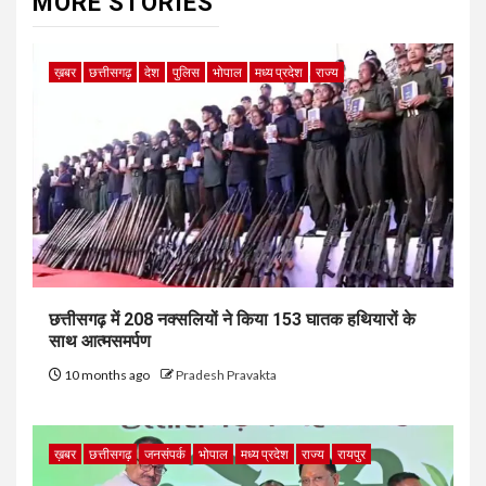
MORE STORIES
ख़बर
छत्तीसगढ़
देश
पुलिस
भोपाल
मध्य प्रदेश
राज्य
छत्तीसगढ़ में 208 नक्सलियों ने किया 153 घातक हथियारों के
साथ आत्मसमर्पण
10 months ago
Pradesh Pravakta
ख़बर
छत्तीसगढ़
जनसंपर्क
भोपाल
मध्य प्रदेश
राज्य
रायपुर