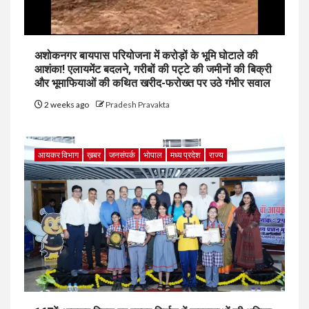
अशोकनगर बायपास परियोजना में करोड़ों के भूमि घोटाले की
आशंका! एलायमेंट बदलने, गरीबों की पट्टे की जमीनों की बिक्री
और भूमाफियाओं की कथित खरीद-फरोख्त पर उठे गंभीर सवाल
2 weeks ago
Pradesh Pravakta
आयकर विभाग
ख़बर
जनसंपर्क
भोपाल
मध्य प्रदेश
राज्य