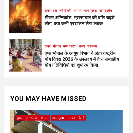
ख़बर
देश
नई दिल्ली
भोपाल
मध्य प्रदेश
संपादकीय
भीषण अग्निकांड: भ्रस्टाचार की बलि चढ़ते
लोग, क्या कभी प्रशासन लेगा सबक
ख़बर
भोपाल
मध्य प्रदेश
राज्य
स्वास्थ्य
एम्स भोपाल के आयुष विभाग ने अंतरराष्ट्रीय
योग दिवस 2026 के उपलक्ष्य में तीन सप्ताहीय
योग गतिविधियों का शुभारंभ किया
YOU MAY HAVE MISSED
ख़बर
जनसंपर्क
भोपाल
मध्य प्रदेश
राज्य
रेलवे