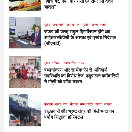
गंगासागर, गया, वाराणसी एवं रामलला दर्शन
यात्रा”
ख़बर
जनसंपर्क
भोपाल
मध्य प्रदेश
राज्य
रेलवे
संजय की जगह राहुल हिमालियन होंगे अब
आईआरसीटीसी के अध्यक्ष एवं प्रबंध निदेशक
(सीएमडी)
ख़बर
भोपाल
मध्य प्रदेश
राज्य
स्थानांतरण और सार्थक ऐप से अनिवार्य
उपस्थिति का विरोध तेज, पशुपालन कर्मचारियों
ने मंत्री को सौंपा ज्ञापन
क्राइम
ख़बर
देश
भोपाल
मध्य प्रदेश
राज्य
लोकल
रसूखदारों और भ्रष्ट तंत्र की मिलीभगत का
पर्याय सिद्धांता हॉस्पिटल