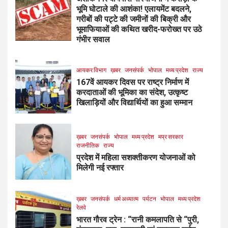
भूमि घोटाले की आशंका! एलायमेंट बदलने,
गरीबों की पट्टे की जमीनों की बिक्री और
भूमाफियाओं की कथित खरीद-फरोख्त पर उठे
गंभीर सवाल
आयकर विभाग
ख़बर
जनसंपर्क
भोपाल
मध्य प्रदेश
राज्य
167वें आयकर दिवस पर राष्ट्र निर्माण में
करदाताओं की भूमिका का संदेश, उत्कृष्ट
खिलाड़ियों और विद्यार्थियों का हुआ सम्मान
ख़बर
जनसंपर्क
भोपाल
मध्य प्रदेश
मप्र सरकार
राजनीतिक
राज्य
प्रदेश में महिला सशक्तीकरण योजनाओं को
मिलेगी नई रफ्तार
ख़बर
जनसंपर्क
धर्म अध्यात्म
पर्यटन
भोपाल
मध्य प्रदेश
रेलवे
भारत गौरव ट्रेन : “रानी कमलापति से “पुरी,