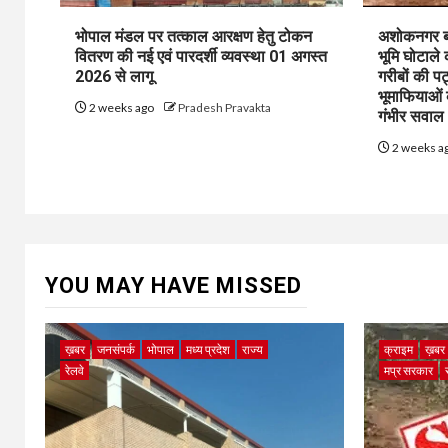
भोपाल मंडल पर तत्काल आरक्षण हेतु टोकन
अशोकनगर बाय
वितरण की नई एवं पारदर्शी व्यवस्था 01 अगस्त
भूमि घोटाले
2026 से लागू
गरीबों की प
भूमाफियाओं
2 weeks ago
Pradesh Pravakta
गंभीर सवाल
2 weeks a
YOU MAY HAVE MISSED
ख़बर
जनसंपर्क
भोपाल
मध्य प्रदेश
राज्य
क्राइम
ख़बर
रेलवे
मप्र सरकार