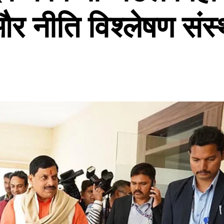
नीत‍ि व‍िश्‍लेषण संस्