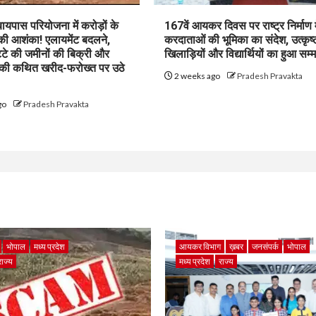
पास परियोजना में करोड़ों के
167वें आयकर दिवस पर राष्ट्र निर्माण म
 की आशंका! एलायमेंट बदलने,
करदाताओं की भूमिका का संदेश, उत्कृष्
ट्टे की जमीनों की बिक्री और
खिलाड़ियों और विद्यार्थियों का हुआ सम्
 की कथित खरीद-फरोख्त पर उठे
2 weeks ago
Pradesh Pravakta
go
Pradesh Pravakta
भोपाल
मध्य प्रदेश
आयकर विभाग
ख़बर
जनसंपर्क
भोपाल
राज्य
मध्य प्रदेश
राज्य