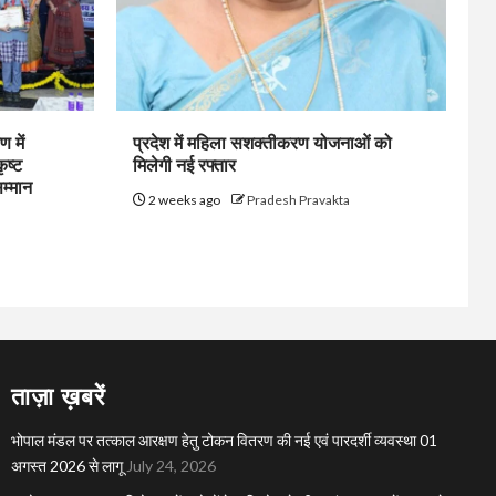
 में
प्रदेश में महिला सशक्तीकरण योजनाओं को
ृष्ट
मिलेगी नई रफ्तार
सम्मान
2 weeks ago
Pradesh Pravakta
ताज़ा ख़बरें
भोपाल मंडल पर तत्काल आरक्षण हेतु टोकन वितरण की नई एवं पारदर्शी व्यवस्था 01
अगस्त 2026 से लागू
July 24, 2026