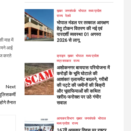
ख़बर
जनसंपर्क
भोपाल
मध्य प्रदेश
राज्य
रेलवे
भोपाल मंडल पर तत्काल आरक्षण
हेतु टोकन वितरण की नई एवं
पारदर्शी व्यवस्था 01 अगस्त
ी माह में
2026 से लागू
सामने आई
िज करते
क्राइम
ख़बर
भोपाल
मध्य प्रदेश
मप्र सरकार
राज्य
अशोकनगर बायपास परियोजना में
करोड़ों के भूमि घोटाले की
आशंका! एलायमेंट बदलने, गरीबों
की पट्टे की जमीनों की बिक्री
Next
और भूमाफियाओं की कथित
ुलिसकर्मी
खरीद-फरोख्त पर उठे गंभीर
 होगे तैनात
सवाल
आयकर विभाग
ख़बर
जनसंपर्क
भोपाल
मध्य प्रदेश
राज्य
167वें आयकर दिवस पर राष्ट्र