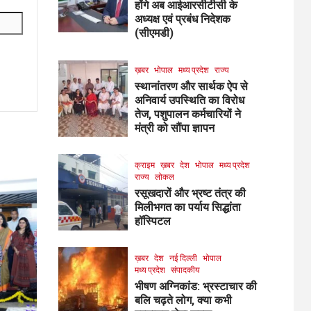
होंगे अब आईआरसीटीसी के
अध्यक्ष एवं प्रबंध निदेशक
(सीएमडी)
ख़बर
भोपाल
मध्य प्रदेश
राज्य
स्थानांतरण और सार्थक ऐप से
अनिवार्य उपस्थिति का विरोध
तेज, पशुपालन कर्मचारियों ने
मंत्री को सौंपा ज्ञापन
क्राइम
ख़बर
देश
भोपाल
मध्य प्रदेश
राज्य
लोकल
रसूखदारों और भ्रष्ट तंत्र की
मिलीभगत का पर्याय सिद्धांता
हॉस्पिटल
ख़बर
देश
नई दिल्ली
भोपाल
मध्य प्रदेश
संपादकीय
भीषण अग्निकांड: भ्रस्टाचार की
बलि चढ़ते लोग, क्या कभी