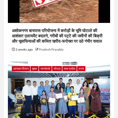
अशोकनगर बायपास परियोजना में करोड़ों के भूमि घोटाले की
आशंका! एलायमेंट बदलने, गरीबों की पट्टे की जमीनों की बिक्री
और भूमाफियाओं की कथित खरीद-फरोख्त पर उठे गंभीर सवाल
2 weeks ago
Pradesh Pravakta
आयकर विभाग
ख़बर
जनसंपर्क
भोपाल
मध्य प्रदेश
राज्य