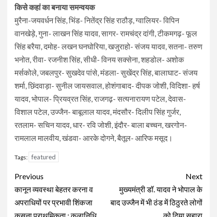
किसे कहां का बनाया समन्वयक
मुरैना-जयवर्धन सिंह, भिंड- नितेंद्र सिंह राठौड़, ग्वालियर- विपिन
वानखेड़े, गुना- लाखन सिंह यादव, सागर- रामचंद्र दांगी, टीकमगढ़- फूल
सिंह बरैया, दमोह- लखन घनघोरिया, खजुराहो- संजय यादव, सतना- तरुण
भनोत, रीवा- रजनीश सिंह, सीधी- विनय सक्सेना, शहडोल- अशोक
मर्सकोले, जबलपुर- सुखदेव पांसे, मंडला- सुखेंद्र सिंह, बालाघाट- संजय
शर्मा, छिंदवाड़ा- सुनील जायसवाल, होशंगाबाद- दीपक जोशी, विदिशा- हर्ष
यादव, भोपाल- प्रियव्रत सिंह, राजगढ़- सत्यनारायण पटेल, देवास-
विशाल पटेल, उज्जैन- बाबूलाल यादव, मंदसौर- दिलीप सिंह गुर्जर,
रतलाम- सचिन यादव, धार- रवि जोशी, इंदौर- बाला बच्चन, खरगोन-
रामलाल मालवीय, खंडवा- आरके दोगने, बैतूल- आरिफ मसूद।
featured
Tags:
Continue
Previous
Next
Reading
कानून व्यवस्था बेहतर करना व
मुख्यमंत्री डॉ. यादव ने भोपाल के
अपराधियों पर प्रभावी शिंकजा
बाद उज्जैन में भी ठंड में ठिठुरते लोगों
कसना प्राथमिकता : कलानिधि
को दिया सहारा