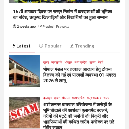
167वें आयकर दिवस पर राष्ट्र निर्माण में करदाताओं की भूमिका
का संदेश, उत्कृष्ट खिलाड़ियों और विद्यार्थियों का हुआ सम्मान
2 weeks ago
Pradesh Pravakta
Latest
Popular
Trending
ख़बर
जनसंपर्क
भोपाल
मध्य प्रदेश
राज्य
रेलवे
भोपाल मंडल पर तत्काल आरक्षण हेतु टोकन
वितरण की नई एवं पारदर्शी व्यवस्था 01 अगस्त
2026 से लागू
क्राइम
ख़बर
भोपाल
मध्य प्रदेश
मप्र सरकार
राज्य
अशोकनगर बायपास परियोजना में करोड़ों के
भूमि घोटाले की आशंका! एलायमेंट बदलने,
गरीबों की पट्टे की जमीनों की बिक्री और
भूमाफियाओं की कथित खरीद-फरोख्त पर उठे
गंभीर सवाल