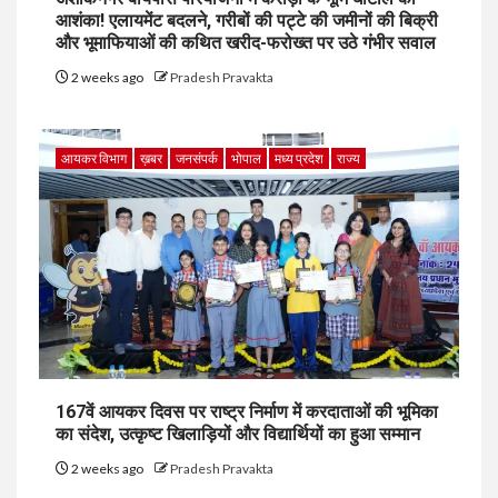
आशंका! एलायमेंट बदलने, गरीबों की पट्टे की जमीनों की बिक्री
और भूमाफियाओं की कथित खरीद-फरोख्त पर उठे गंभीर सवाल
2 weeks ago
Pradesh Pravakta
आयकर विभाग
ख़बर
जनसंपर्क
भोपाल
मध्य प्रदेश
राज्य
167वें आयकर दिवस पर राष्ट्र निर्माण में करदाताओं की भूमिका
का संदेश, उत्कृष्ट खिलाड़ियों और विद्यार्थियों का हुआ सम्मान
2 weeks ago
Pradesh Pravakta