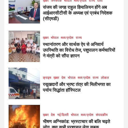
ख़बर
जनसंपर्क
भोपाल
मध्य प्रदेश
राज्य
रेलवे
संजय की जगह राहुल हिमालियन होंगे अब
आईआरसीटीसी के अध्यक्ष एवं प्रबंध निदेशक
(सीएमडी)
ख़बर
भोपाल
मध्य प्रदेश
राज्य
स्थानांतरण और सार्थक ऐप से अनिवार्य
उपस्थिति का विरोध तेज, पशुपालन कर्मचारियों
ने मंत्री को सौंपा ज्ञापन
क्राइम
ख़बर
देश
भोपाल
मध्य प्रदेश
राज्य
लोकल
रसूखदारों और भ्रष्ट तंत्र की मिलीभगत का
पर्याय सिद्धांता हॉस्पिटल
ख़बर
देश
नई दिल्ली
भोपाल
मध्य प्रदेश
संपादकीय
भीषण अग्निकांड: भ्रस्टाचार की बलि चढ़ते
लोग, क्या कभी प्रशासन लेगा सबक