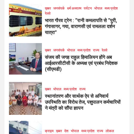
ख़बर
जनसंपर्क
धर्म अध्यात्म
पर्यटन
भोपाल
मध्य प्रदेश
रेलवे
भारत गौरव ट्रेन : “रानी कमलापति से “पुरी,
गंगासागर, गया, वाराणसी एवं रामलला दर्शन
यात्रा”
ख़बर
जनसंपर्क
भोपाल
मध्य प्रदेश
राज्य
रेलवे
संजय की जगह राहुल हिमालियन होंगे अब
आईआरसीटीसी के अध्यक्ष एवं प्रबंध निदेशक
(सीएमडी)
ख़बर
भोपाल
मध्य प्रदेश
राज्य
स्थानांतरण और सार्थक ऐप से अनिवार्य
उपस्थिति का विरोध तेज, पशुपालन कर्मचारियों
ने मंत्री को सौंपा ज्ञापन
क्राइम
ख़बर
देश
भोपाल
मध्य प्रदेश
राज्य
लोकल