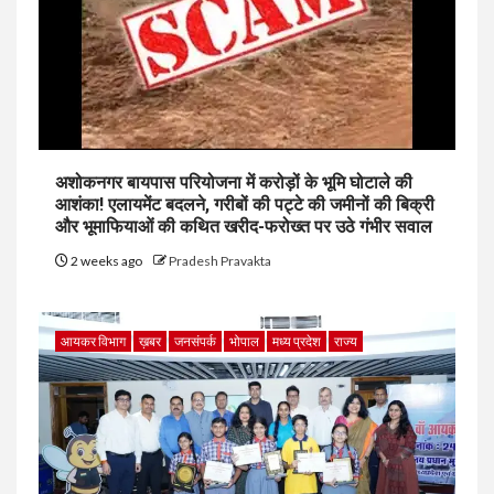
अशोकनगर बायपास परियोजना में करोड़ों के भूमि घोटाले की
आशंका! एलायमेंट बदलने, गरीबों की पट्टे की जमीनों की बिक्री
और भूमाफियाओं की कथित खरीद-फरोख्त पर उठे गंभीर सवाल
2 weeks ago
Pradesh Pravakta
आयकर विभाग
ख़बर
जनसंपर्क
भोपाल
मध्य प्रदेश
राज्य