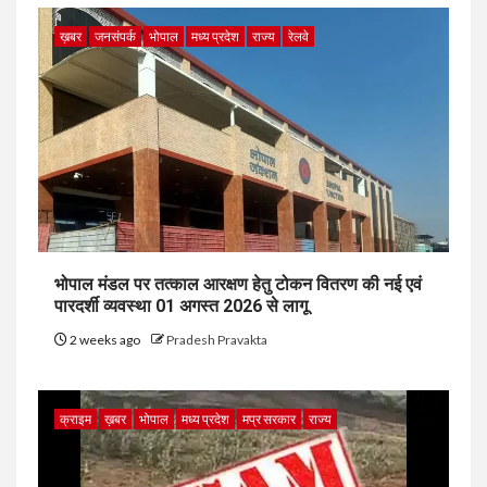
ख़बर
जनसंपर्क
भोपाल
मध्य प्रदेश
राज्य
रेलवे
भोपाल मंडल पर तत्काल आरक्षण हेतु टोकन वितरण की नई एवं
पारदर्शी व्यवस्था 01 अगस्त 2026 से लागू
2 weeks ago
Pradesh Pravakta
क्राइम
ख़बर
भोपाल
मध्य प्रदेश
मप्र सरकार
राज्य