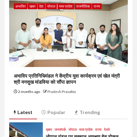
अभाविप
ख़बर
देश
भोपाल
मध्य प्रदेश
राजनीतिक
राज्य
अभाविप प्रतिनिधिमंडल ने केंद्रीय युवा कार्यक्रम एवं खेल मंत्री
श्री मनसुख मांडविया को सौंपा ज्ञापन
2 months ago
Pradesh Pravakta
Latest
Popular
Trending
ख़बर
जनसंपर्क
भोपाल
मध्य प्रदेश
राज्य
रेलवे
भोपाल मंडल पर तत्काल आरक्षण हेतु टोकन