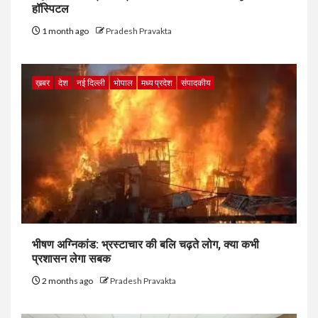
हॉस्पिटल
1 month ago
Pradesh Pravakta
ख़बर
देश
नई दिल्ली
भोपाल
मध्य प्रदेश
संपादकीय
भीषण अग्निकांड: भ्रस्टाचार की बलि चढ़ते लोग, क्या कभी
प्रशासन लेगा सबक
2 months ago
Pradesh Pravakta