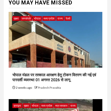
YOU MAY HAVE MISSED
ख़बर
जनसंपर्क
भोपाल
मध्य प्रदेश
राज्य
रेलवे
भोपाल मंडल पर तत्काल आरक्षण हेतु टोकन वितरण की नई एवं
पारदर्शी व्यवस्था 01 अगस्त 2026 से लागू
2 weeks ago
Pradesh Pravakta
क्राइम
ख़बर
भोपाल
मध्य प्रदेश
मप्र सरकार
राज्य