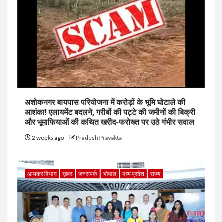
अशोकनगर बायपास परियोजना में करोड़ों के भूमि घोटाले की
आशंका! एलायमेंट बदलने, गरीबों की पट्टे की जमीनों की बिक्री
और भूमाफियाओं की कथित खरीद-फरोख्त पर उठे गंभीर सवाल
2 weeks ago
Pradesh Pravakta
आयकर विभाग
ख़बर
जनसंपर्क
भोपाल
मध्य प्रदेश
राज्य