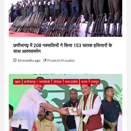
छत्तीसगढ़ में 208 नक्सलियों ने किया 153 घातक हथियारों के
साथ आत्मसमर्पण
10 months ago
Pradesh Pravakta
ख़बर
छत्तीसगढ़
जनसंपर्क
भोपाल
मध्य प्रदेश
राज्य
रायपुर