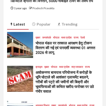
डिजिटल क्रांति का विस्तार, 5000 मोबाइल टावर का लक्ष्य तय
1 year ago
Pradesh Pravakta
Latest
Popular
Trending
ख़बर
जनसंपर्क
भोपाल
मध्य प्रदेश
राज्य
रेलवे
भोपाल मंडल पर तत्काल आरक्षण हेतु टोकन
वितरण की नई एवं पारदर्शी व्यवस्था 01 अगस्त
2026 से लागू
क्राइम
ख़बर
भोपाल
मध्य प्रदेश
मप्र सरकार
राज्य
अशोकनगर बायपास परियोजना में करोड़ों के
भूमि घोटाले की आशंका! एलायमेंट बदलने,
गरीबों की पट्टे की जमीनों की बिक्री और
भूमाफियाओं की कथित खरीद-फरोख्त पर उठे
गंभीर सवाल
आयकर विभाग
ख़बर
जनसंपर्क
भोपाल
मध्य प्रदेश
राज्य