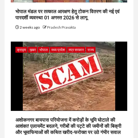
भोपाल मंडल पर तत्काल आरक्षण हेतु टोकन वितरण की नई एवं
पारदर्शी व्यवस्था 01 अगस्त 2026 से लागू
2 weeks ago
Pradesh Pravakta
क्राइम
ख़बर
भोपाल
मध्य प्रदेश
मप्र सरकार
राज्य
अशोकनगर बायपास परियोजना में करोड़ों के भूमि घोटाले की
आशंका! एलायमेंट बदलने, गरीबों की पट्टे की जमीनों की बिक्री
और भूमाफियाओं की कथित खरीद-फरोख्त पर उठे गंभीर सवाल