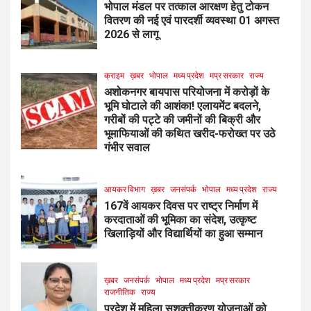
भोपाल मंडल पर तत्काल आरक्षण हेतु टोकन
वितरण की नई एवं पारदर्शी व्यवस्था 01 अगस्त
2026 से लागू
क्राइम
ख़बर
भोपाल
मध्य प्रदेश
मप्र सरकार
राज्य
अशोकनगर बायपास परियोजना में करोड़ों के
भूमि घोटाले की आशंका! एलायमेंट बदलने,
गरीबों की पट्टे की जमीनों की बिक्री और
भूमाफियाओं की कथित खरीद-फरोख्त पर उठे
गंभीर सवाल
आयकर विभाग
ख़बर
जनसंपर्क
भोपाल
मध्य प्रदेश
राज्य
167वें आयकर दिवस पर राष्ट्र निर्माण में
करदाताओं की भूमिका का संदेश, उत्कृष्ट
खिलाड़ियों और विद्यार्थियों का हुआ सम्मान
ख़बर
जनसंपर्क
भोपाल
मध्य प्रदेश
मप्र सरकार
राजनीतिक
राज्य
प्रदेश में महिला सशक्तीकरण योजनाओं को