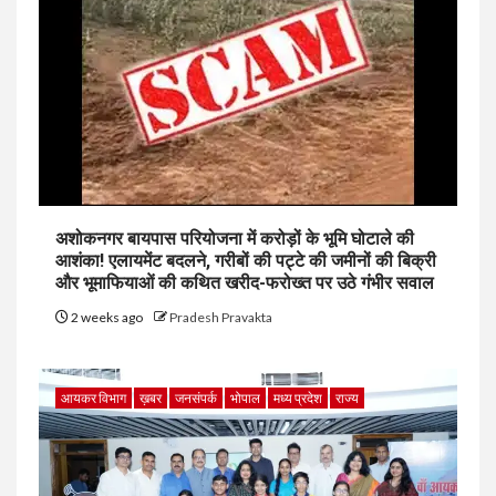
अशोकनगर बायपास परियोजना में करोड़ों के भूमि घोटाले की
आशंका! एलायमेंट बदलने, गरीबों की पट्टे की जमीनों की बिक्री
और भूमाफियाओं की कथित खरीद-फरोख्त पर उठे गंभीर सवाल
2 weeks ago
Pradesh Pravakta
आयकर विभाग
ख़बर
जनसंपर्क
भोपाल
मध्य प्रदेश
राज्य