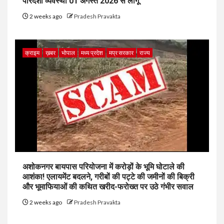
पारदर्शी व्यवस्था 01 अगस्त 2026 से लागू
2 weeks ago
Pradesh Pravakta
क्राइम
ख़बर
भोपाल
मध्य प्रदेश
मप्र सरकार
राज्य
अशोकनगर बायपास परियोजना में करोड़ों के भूमि घोटाले की
आशंका! एलायमेंट बदलने, गरीबों की पट्टे की जमीनों की बिक्री
और भूमाफियाओं की कथित खरीद-फरोख्त पर उठे गंभीर सवाल
2 weeks ago
Pradesh Pravakta