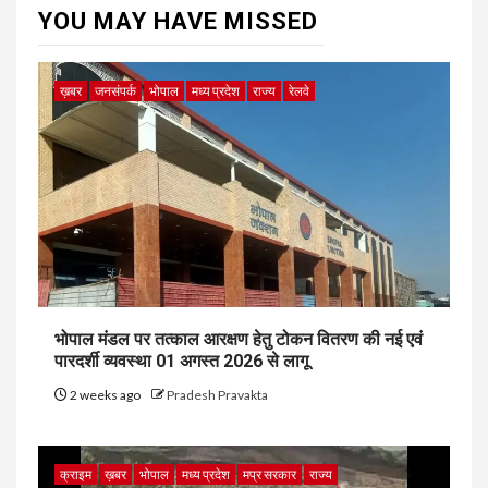
YOU MAY HAVE MISSED
ख़बर
जनसंपर्क
भोपाल
मध्य प्रदेश
राज्य
रेलवे
भोपाल मंडल पर तत्काल आरक्षण हेतु टोकन वितरण की नई एवं
पारदर्शी व्यवस्था 01 अगस्त 2026 से लागू
2 weeks ago
Pradesh Pravakta
क्राइम
ख़बर
भोपाल
मध्य प्रदेश
मप्र सरकार
राज्य