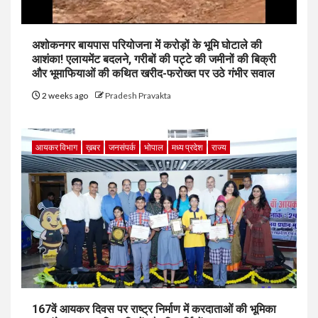
अशोकनगर बायपास परियोजना में करोड़ों के भूमि घोटाले की
आशंका! एलायमेंट बदलने, गरीबों की पट्टे की जमीनों की बिक्री
और भूमाफियाओं की कथित खरीद-फरोख्त पर उठे गंभीर सवाल
2 weeks ago
Pradesh Pravakta
आयकर विभाग
ख़बर
जनसंपर्क
भोपाल
मध्य प्रदेश
राज्य
167वें आयकर दिवस पर राष्ट्र निर्माण में करदाताओं की भूमिका