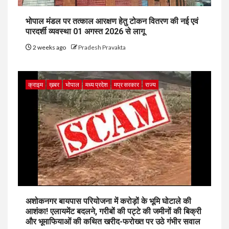
भोपाल मंडल पर तत्काल आरक्षण हेतु टोकन वितरण की नई एवं
पारदर्शी व्यवस्था 01 अगस्त 2026 से लागू
2 weeks ago
Pradesh Pravakta
क्राइम
ख़बर
भोपाल
मध्य प्रदेश
मप्र सरकार
राज्य
अशोकनगर बायपास परियोजना में करोड़ों के भूमि घोटाले की
आशंका! एलायमेंट बदलने, गरीबों की पट्टे की जमीनों की बिक्री
और भूमाफियाओं की कथित खरीद-फरोख्त पर उठे गंभीर सवाल