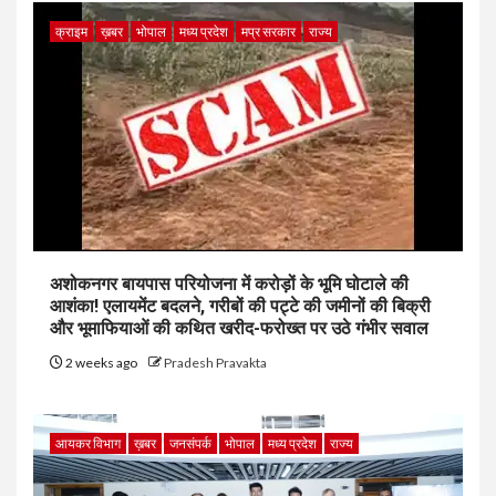
क्राइम
ख़बर
भोपाल
मध्य प्रदेश
मप्र सरकार
राज्य
अशोकनगर बायपास परियोजना में करोड़ों के भूमि घोटाले की
आशंका! एलायमेंट बदलने, गरीबों की पट्टे की जमीनों की बिक्री
और भूमाफियाओं की कथित खरीद-फरोख्त पर उठे गंभीर सवाल
2 weeks ago
Pradesh Pravakta
आयकर विभाग
ख़बर
जनसंपर्क
भोपाल
मध्य प्रदेश
राज्य