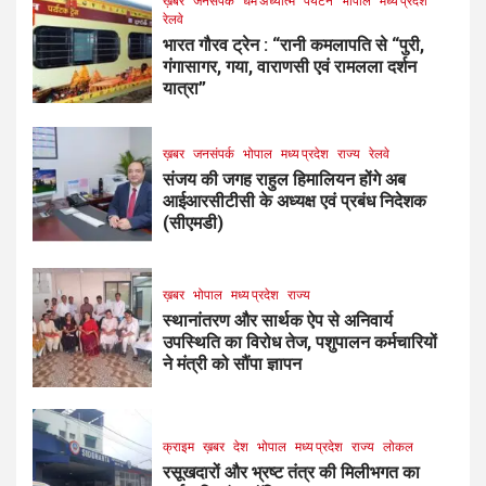
ख़बर
जनसंपर्क
धर्म अध्यात्म
पर्यटन
भोपाल
मध्य प्रदेश
रेलवे
भारत गौरव ट्रेन : “रानी कमलापति से “पुरी,
गंगासागर, गया, वाराणसी एवं रामलला दर्शन
यात्रा”
ख़बर
जनसंपर्क
भोपाल
मध्य प्रदेश
राज्य
रेलवे
संजय की जगह राहुल हिमालियन होंगे अब
आईआरसीटीसी के अध्यक्ष एवं प्रबंध निदेशक
(सीएमडी)
ख़बर
भोपाल
मध्य प्रदेश
राज्य
स्थानांतरण और सार्थक ऐप से अनिवार्य
उपस्थिति का विरोध तेज, पशुपालन कर्मचारियों
ने मंत्री को सौंपा ज्ञापन
क्राइम
ख़बर
देश
भोपाल
मध्य प्रदेश
राज्य
लोकल
रसूखदारों और भ्रष्ट तंत्र की मिलीभगत का