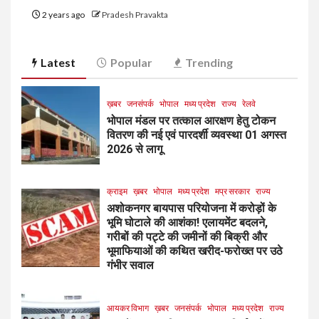
2 years ago
Pradesh Pravakta
Latest
Popular
Trending
ख़बर
जनसंपर्क
भोपाल
मध्य प्रदेश
राज्य
रेलवे
भोपाल मंडल पर तत्काल आरक्षण हेतु टोकन
वितरण की नई एवं पारदर्शी व्यवस्था 01 अगस्त
2026 से लागू
क्राइम
ख़बर
भोपाल
मध्य प्रदेश
मप्र सरकार
राज्य
अशोकनगर बायपास परियोजना में करोड़ों के
भूमि घोटाले की आशंका! एलायमेंट बदलने,
गरीबों की पट्टे की जमीनों की बिक्री और
भूमाफियाओं की कथित खरीद-फरोख्त पर उठे
गंभीर सवाल
आयकर विभाग
ख़बर
जनसंपर्क
भोपाल
मध्य प्रदेश
राज्य