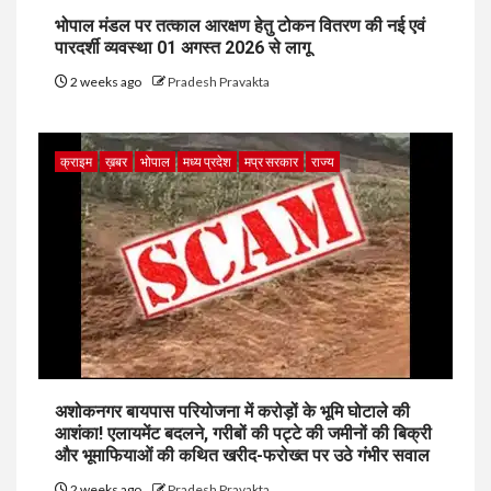
भोपाल मंडल पर तत्काल आरक्षण हेतु टोकन वितरण की नई एवं
पारदर्शी व्यवस्था 01 अगस्त 2026 से लागू
2 weeks ago
Pradesh Pravakta
क्राइम
ख़बर
भोपाल
मध्य प्रदेश
मप्र सरकार
राज्य
अशोकनगर बायपास परियोजना में करोड़ों के भूमि घोटाले की
आशंका! एलायमेंट बदलने, गरीबों की पट्टे की जमीनों की बिक्री
और भूमाफियाओं की कथित खरीद-फरोख्त पर उठे गंभीर सवाल
2 weeks ago
Pradesh Pravakta