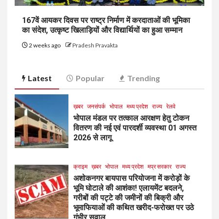
167वें आयकर दिवस पर राष्ट्र निर्माण में करदाताओं की भूमिका
का संदेश, उत्कृष्ट खिलाड़ियों और विद्यार्थियों का हुआ सम्मान
2 weeks ago
Pradesh Pravakta
Latest
Popular
Trending
ख़बर
जनसंपर्क
भोपाल
मध्य प्रदेश
राज्य
रेलवे
भोपाल मंडल पर तत्काल आरक्षण हेतु टोकन
वितरण की नई एवं पारदर्शी व्यवस्था 01 अगस्त
2026 से लागू
क्राइम
ख़बर
भोपाल
मध्य प्रदेश
मप्र सरकार
राज्य
अशोकनगर बायपास परियोजना में करोड़ों के
भूमि घोटाले की आशंका! एलायमेंट बदलने,
गरीबों की पट्टे की जमीनों की बिक्री और
भूमाफियाओं की कथित खरीद-फरोख्त पर उठे
गंभीर सवाल