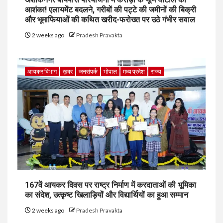
आशंका! एलायमेंट बदलने, गरीबों की पट्टे की जमीनों की बिक्री
और भूमाफियाओं की कथित खरीद-फरोख्त पर उठे गंभीर सवाल
2 weeks ago
Pradesh Pravakta
आयकर विभाग
ख़बर
जनसंपर्क
भोपाल
मध्य प्रदेश
राज्य
167वें आयकर दिवस पर राष्ट्र निर्माण में करदाताओं की भूमिका
का संदेश, उत्कृष्ट खिलाड़ियों और विद्यार्थियों का हुआ सम्मान
2 weeks ago
Pradesh Pravakta