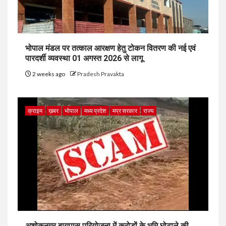
भोपाल मंडल पर तत्काल आरक्षण हेतु टोकन वितरण की नई एवं
पारदर्शी व्यवस्था 01 अगस्त 2026 से लागू
2 weeks ago
Pradesh Pravakta
क्राइम
ख़बर
भोपाल
मध्य प्रदेश
मप्र सरकार
राज्य
अशोकनगर बायपास परियोजना में करोड़ों के भूमि घोटाले की