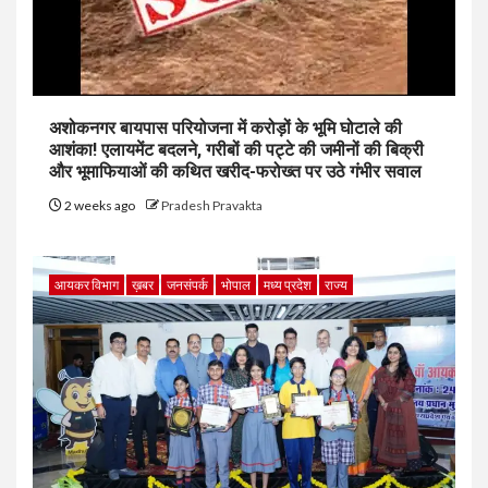
अशोकनगर बायपास परियोजना में करोड़ों के भूमि घोटाले की
आशंका! एलायमेंट बदलने, गरीबों की पट्टे की जमीनों की बिक्री
और भूमाफियाओं की कथित खरीद-फरोख्त पर उठे गंभीर सवाल
2 weeks ago
Pradesh Pravakta
आयकर विभाग
ख़बर
जनसंपर्क
भोपाल
मध्य प्रदेश
राज्य