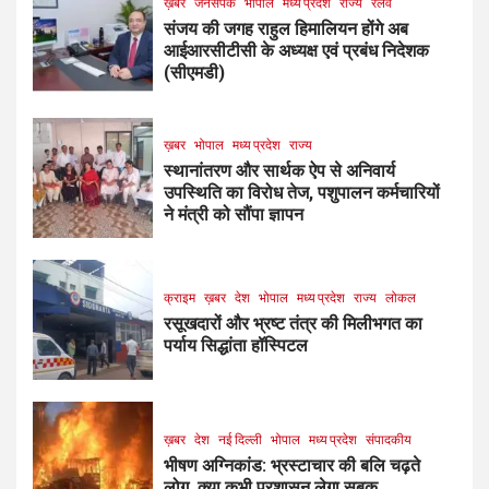
ख़बर
जनसंपर्क
भोपाल
मध्य प्रदेश
राज्य
रेलवे
संजय की जगह राहुल हिमालियन होंगे अब
आईआरसीटीसी के अध्यक्ष एवं प्रबंध निदेशक
(सीएमडी)
ख़बर
भोपाल
मध्य प्रदेश
राज्य
स्थानांतरण और सार्थक ऐप से अनिवार्य
उपस्थिति का विरोध तेज, पशुपालन कर्मचारियों
ने मंत्री को सौंपा ज्ञापन
क्राइम
ख़बर
देश
भोपाल
मध्य प्रदेश
राज्य
लोकल
रसूखदारों और भ्रष्ट तंत्र की मिलीभगत का
पर्याय सिद्धांता हॉस्पिटल
ख़बर
देश
नई दिल्ली
भोपाल
मध्य प्रदेश
संपादकीय
भीषण अग्निकांड: भ्रस्टाचार की बलि चढ़ते
लोग, क्या कभी प्रशासन लेगा सबक