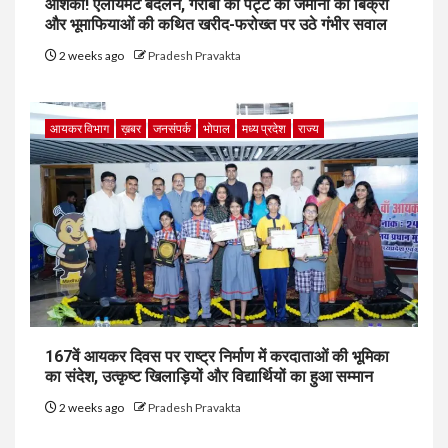
आशंका! एलायमेंट बदलने, गरीबों की पट्टे की जमीनों की बिक्री
और भूमाफियाओं की कथित खरीद-फरोख्त पर उठे गंभीर सवाल
2 weeks ago
Pradesh Pravakta
आयकर विभाग
ख़बर
जनसंपर्क
भोपाल
मध्य प्रदेश
राज्य
167वें आयकर दिवस पर राष्ट्र निर्माण में करदाताओं की भूमिका
का संदेश, उत्कृष्ट खिलाड़ियों और विद्यार्थियों का हुआ सम्मान
2 weeks ago
Pradesh Pravakta