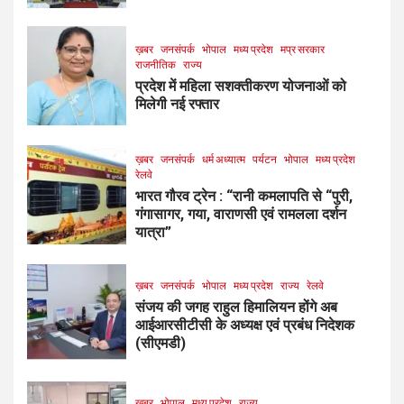
ख़बर
जनसंपर्क
भोपाल
मध्य प्रदेश
मप्र सरकार
राजनीतिक
राज्य
प्रदेश में महिला सशक्तीकरण योजनाओं को
मिलेगी नई रफ्तार
ख़बर
जनसंपर्क
धर्म अध्यात्म
पर्यटन
भोपाल
मध्य प्रदेश
रेलवे
भारत गौरव ट्रेन : “रानी कमलापति से “पुरी,
गंगासागर, गया, वाराणसी एवं रामलला दर्शन
यात्रा”
ख़बर
जनसंपर्क
भोपाल
मध्य प्रदेश
राज्य
रेलवे
संजय की जगह राहुल हिमालियन होंगे अब
आईआरसीटीसी के अध्यक्ष एवं प्रबंध निदेशक
(सीएमडी)
ख़बर
भोपाल
मध्य प्रदेश
राज्य