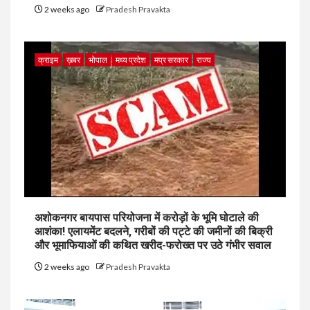
2 weeks ago
Pradesh Pravakta
क्राइम
ख़बर
भोपाल
मध्य प्रदेश
मप्र सरकार
राज्य
अशोकनगर बायपास परियोजना में करोड़ों के भूमि घोटाले की
आशंका! एलायमेंट बदलने, गरीबों की पट्टे की जमीनों की बिक्री
और भूमाफियाओं की कथित खरीद-फरोख्त पर उठे गंभीर सवाल
2 weeks ago
Pradesh Pravakta