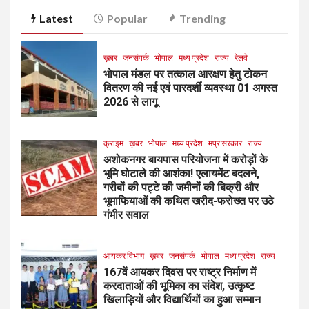
Latest
Popular
Trending
ख़बर
जनसंपर्क
भोपाल
मध्य प्रदेश
राज्य
रेलवे
भोपाल मंडल पर तत्काल आरक्षण हेतु टोकन
वितरण की नई एवं पारदर्शी व्यवस्था 01 अगस्त
2026 से लागू
क्राइम
ख़बर
भोपाल
मध्य प्रदेश
मप्र सरकार
राज्य
अशोकनगर बायपास परियोजना में करोड़ों के
भूमि घोटाले की आशंका! एलायमेंट बदलने,
गरीबों की पट्टे की जमीनों की बिक्री और
भूमाफियाओं की कथित खरीद-फरोख्त पर उठे
गंभीर सवाल
आयकर विभाग
ख़बर
जनसंपर्क
भोपाल
मध्य प्रदेश
राज्य
167वें आयकर दिवस पर राष्ट्र निर्माण में
करदाताओं की भूमिका का संदेश, उत्कृष्ट
खिलाड़ियों और विद्यार्थियों का हुआ सम्मान