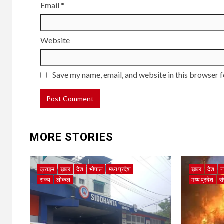
Email
*
Website
Save my name, email, and website in this browser f
MORE STORIES
क्राइम
ख़बर
देश
भोपाल
मध्य प्रदेश
ख़बर
देश
न
राज्य
लोकल
मध्य प्रदेश
स