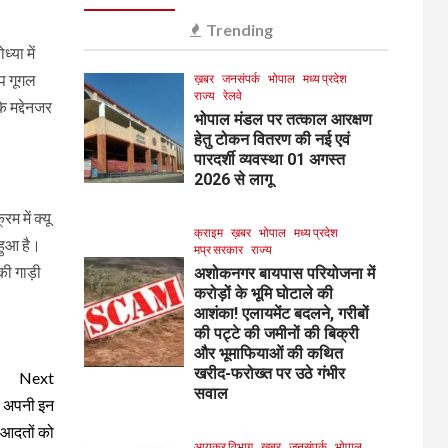
Trending
्या में
ऐप गूगल
ख़बर
जनसंपर्क
भोपाल
मध्य प्रदेश
राज्य
रेलवे
 मद्देनजर
भोपाल मंडल पर तत्काल आरक्षण
हेतु टोकन वितरण की नई एवं
पारदर्शी व्यवस्था 01 अगस्त
2026 से लागू
 में क्‍यू
क्राइम
ख़बर
भोपाल
मध्य प्रदेश
 हुआ है।
मप्र सरकार
राज्य
की गाड़ी
अशोकनगर बायपास परियोजना में
करोड़ों के भूमि घोटाले की
आशंका! एलायमेंट बदलने, गरीबों
की पट्टे की जमीनों की बिक्री
और भूमाफियाओं की कथित
खरीद-फरोख्त पर उठे गंभीर
Next
सवाल
ें अपनी इन
आदतों को
आयकर विभाग
ख़बर
जनसंपर्क
भोपाल