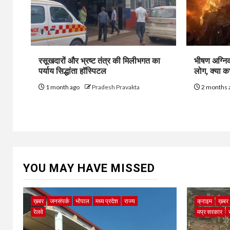
रसूखदारों और भ्रष्ट तंत्र की मिलीभगत का
भीषण अग्निक
पर्याय सिद्धांता हॉस्पिटल
लोग, क्या 
1 month ago
Pradesh Pravakta
2 months 
YOU MAY HAVE MISSED
ख़बर
जनसंपर्क
भोपाल
मध्य प्रदेश
राज्य
क्राइम
ख़बर
रेलवे
मप्र सरकार