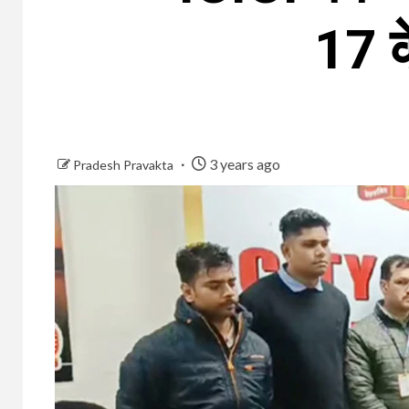
17 क
3 years ago
Pradesh Pravakta