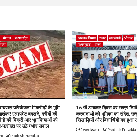
भोपाल
मध्य प्रदेश
आयकर विभाग
ख़बर
जनसंपर्क
भोपाल
राज्य
मध्य प्रदेश
राज्य
पास परियोजना में करोड़ों के भूमि
167वें आयकर दिवस पर राष्ट्र निर्माण
शंका! एलायमेंट बदलने, गरीबों की
करदाताओं की भूमिका का संदेश, उत्क
ीनों की बिक्री और भूमाफियाओं की
खिलाड़ियों और विद्यार्थियों का हुआ 
फरोख्त पर उठे गंभीर सवाल
2 weeks ago
Pradesh Pravakta
go
Pradesh Pravakta