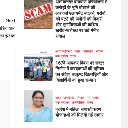
अशोकनगर बायपास परियोजना में
करोड़ों के भूमि घोटाले की
आशंका! एलायमेंट बदलने, गरीबों
की पट्टे की जमीनों की बिक्री
Next
और भूमाफियाओं की कथित
राशिद खान
खरीद-फरोख्त पर उठे गंभीर
 लगा झटका
सवाल
आयकर विभाग
ख़बर
जनसंपर्क
भोपाल
मध्य प्रदेश
राज्य
167वें आयकर दिवस पर राष्ट्र
निर्माण में करदाताओं की भूमिका
का संदेश, उत्कृष्ट खिलाड़ियों और
विद्यार्थियों का हुआ सम्मान
ख़बर
जनसंपर्क
भोपाल
मध्य प्रदेश
मप्र सरकार
राजनीतिक
राज्य
प्रदेश में महिला सशक्तीकरण
योजनाओं को मिलेगी नई रफ्तार