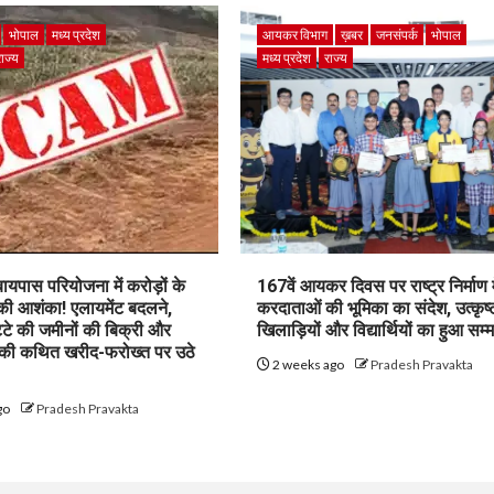
भोपाल
मध्य प्रदेश
आयकर विभाग
ख़बर
जनसंपर्क
भोपाल
राज्य
मध्य प्रदेश
राज्य
पास परियोजना में करोड़ों के
167वें आयकर दिवस पर राष्ट्र निर्माण म
 की आशंका! एलायमेंट बदलने,
करदाताओं की भूमिका का संदेश, उत्कृष्
ट्टे की जमीनों की बिक्री और
खिलाड़ियों और विद्यार्थियों का हुआ सम्
 की कथित खरीद-फरोख्त पर उठे
2 weeks ago
Pradesh Pravakta
go
Pradesh Pravakta