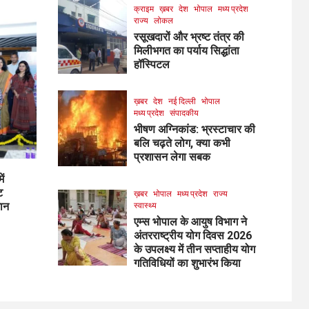
क्राइम
ख़बर
देश
भोपाल
मध्य प्रदेश
राज्य
लोकल
रसूखदारों और भ्रष्ट तंत्र की
मिलीभगत का पर्याय सिद्धांता
हॉस्पिटल
ख़बर
देश
नई दिल्ली
भोपाल
मध्य प्रदेश
संपादकीय
भीषण अग्निकांड: भ्रस्टाचार की
बलि चढ़ते लोग, क्या कभी
प्रशासन लेगा सबक
ें
ट
ख़बर
भोपाल
मध्य प्रदेश
राज्य
मान
स्वास्थ्य
एम्स भोपाल के आयुष विभाग ने
अंतरराष्ट्रीय योग दिवस 2026
के उपलक्ष्य में तीन सप्ताहीय योग
गतिविधियों का शुभारंभ किया