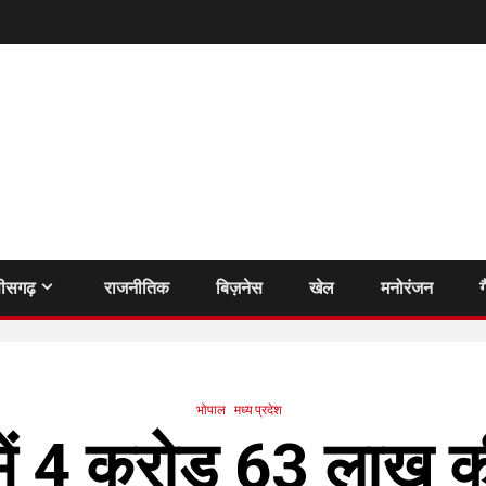
तीसगढ़
राजनीतिक
बिज़नेस
खेल
मनोरंजन
ग
भोपाल
मध्य प्रदेश
में 4 करोड़ 63 लाख 