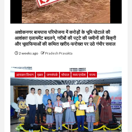
अशोकनगर बायपास परियोजना में करोड़ों के भूमि घोटाले की
आशंका! एलायमेंट बदलने, गरीबों की पट्टे की जमीनों की बिक्री
और भूमाफियाओं की कथित खरीद-फरोख्त पर उठे गंभीर सवाल
2 weeks ago
Pradesh Pravakta
आयकर विभाग
ख़बर
जनसंपर्क
भोपाल
मध्य प्रदेश
राज्य