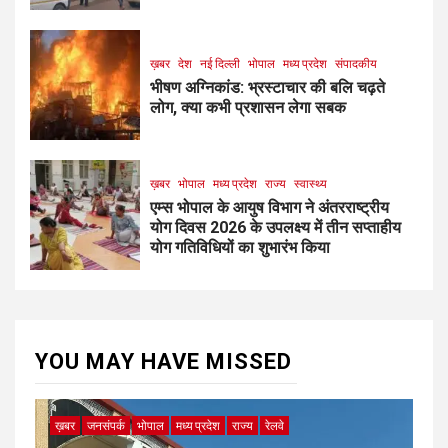
ख़बर
देश
नई दिल्ली
भोपाल
मध्य प्रदेश
संपादकीय
भीषण अग्निकांड: भ्रस्टाचार की बलि चढ़ते
लोग, क्या कभी प्रशासन लेगा सबक
ख़बर
भोपाल
मध्य प्रदेश
राज्य
स्वास्थ्य
एम्स भोपाल के आयुष विभाग ने अंतरराष्ट्रीय
योग दिवस 2026 के उपलक्ष्य में तीन सप्ताहीय
योग गतिविधियों का शुभारंभ किया
YOU MAY HAVE MISSED
ख़बर
जनसंपर्क
भोपाल
मध्य प्रदेश
राज्य
रेलवे