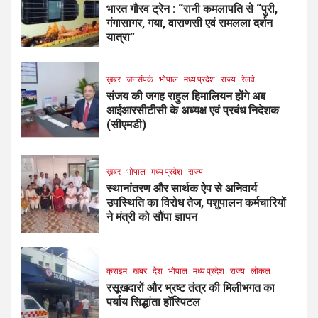
भारत गौरव ट्रेन : “रानी कमलापति से “पुरी,
गंगासागर, गया, वाराणसी एवं रामलला दर्शन
यात्रा”
ख़बर
जनसंपर्क
भोपाल
मध्य प्रदेश
राज्य
रेलवे
संजय की जगह राहुल हिमालियन होंगे अब
आईआरसीटीसी के अध्यक्ष एवं प्रबंध निदेशक
(सीएमडी)
ख़बर
भोपाल
मध्य प्रदेश
राज्य
स्थानांतरण और सार्थक ऐप से अनिवार्य
उपस्थिति का विरोध तेज, पशुपालन कर्मचारियों
ने मंत्री को सौंपा ज्ञापन
क्राइम
ख़बर
देश
भोपाल
मध्य प्रदेश
राज्य
लोकल
रसूखदारों और भ्रष्ट तंत्र की मिलीभगत का
पर्याय सिद्धांता हॉस्पिटल