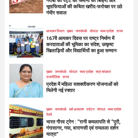
गरीबों की पट्टे की जमीनों की बिक्री और
भूमाफियाओं की कथित खरीद-फरोख्त पर उठे
गंभीर सवाल
आयकर विभाग
ख़बर
जनसंपर्क
भोपाल
मध्य प्रदेश
राज्य
167वें आयकर दिवस पर राष्ट्र निर्माण में
करदाताओं की भूमिका का संदेश, उत्कृष्ट
खिलाड़ियों और विद्यार्थियों का हुआ सम्मान
ख़बर
जनसंपर्क
भोपाल
मध्य प्रदेश
मप्र सरकार
राजनीतिक
राज्य
प्रदेश में महिला सशक्तीकरण योजनाओं को
मिलेगी नई रफ्तार
ख़बर
जनसंपर्क
धर्म अध्यात्म
पर्यटन
भोपाल
मध्य प्रदेश
रेलवे
भारत गौरव ट्रेन : “रानी कमलापति से “पुरी,
गंगासागर, गया, वाराणसी एवं रामलला दर्शन
यात्रा”