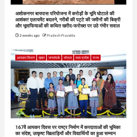
अशोकनगर बायपास परियोजना में करोड़ों के भूमि घोटाले की
आशंका! एलायमेंट बदलने, गरीबों की पट्टे की जमीनों की बिक्री
और भूमाफियाओं की कथित खरीद-फरोख्त पर उठे गंभीर सवाल
2 weeks ago
Pradesh Pravakta
आयकर विभाग
ख़बर
जनसंपर्क
भोपाल
मध्य प्रदेश
राज्य
167वें आयकर दिवस पर राष्ट्र निर्माण में करदाताओं की भूमिका
का संदेश, उत्कृष्ट खिलाड़ियों और विद्यार्थियों का हुआ सम्मान