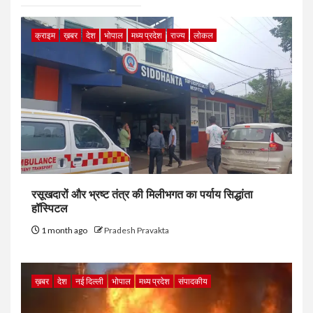
क्राइम
ख़बर
देश
भोपाल
मध्य प्रदेश
राज्य
लोकल
रसूखदारों और भ्रष्ट तंत्र की मिलीभगत का पर्याय सिद्धांता
हॉस्पिटल
1 month ago
Pradesh Pravakta
ख़बर
देश
नई दिल्ली
भोपाल
मध्य प्रदेश
संपादकीय