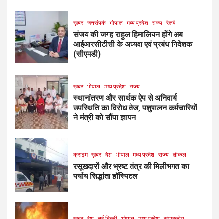
ख़बर
जनसंपर्क
भोपाल
मध्य प्रदेश
राज्य
रेलवे
संजय की जगह राहुल हिमालियन होंगे अब
आईआरसीटीसी के अध्यक्ष एवं प्रबंध निदेशक
(सीएमडी)
ख़बर
भोपाल
मध्य प्रदेश
राज्य
स्थानांतरण और सार्थक ऐप से अनिवार्य
उपस्थिति का विरोध तेज, पशुपालन कर्मचारियों
ने मंत्री को सौंपा ज्ञापन
क्राइम
ख़बर
देश
भोपाल
मध्य प्रदेश
राज्य
लोकल
रसूखदारों और भ्रष्ट तंत्र की मिलीभगत का
पर्याय सिद्धांता हॉस्पिटल
ख़बर
देश
नई दिल्ली
भोपाल
मध्य प्रदेश
संपादकीय