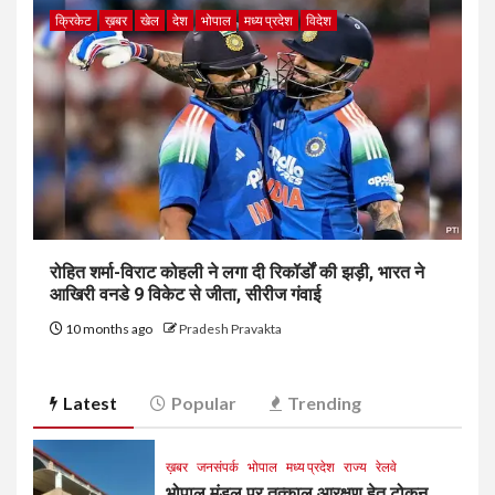
क्रिकेट
ख़बर
खेल
देश
भोपाल
मध्य प्रदेश
विदेश
रोहित शर्मा-विराट कोहली ने लगा दी रिकॉर्डों की झड़ी, भारत ने
आखिरी वनडे 9 विकेट से जीता, सीरीज गंवाई
10 months ago
Pradesh Pravakta
Latest
Popular
Trending
ख़बर
जनसंपर्क
भोपाल
मध्य प्रदेश
राज्य
रेलवे
भोपाल मंडल पर तत्काल आरक्षण हेतु टोकन