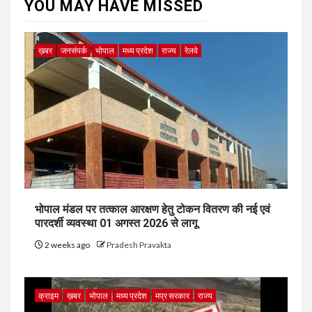
YOU MAY HAVE MISSED
ख़बर
जनसंपर्क
भोपाल
मध्य प्रदेश
राज्य
रेलवे
भोपाल मंडल पर तत्काल आरक्षण हेतु टोकन वितरण की नई एवं
पारदर्शी व्यवस्था 01 अगस्त 2026 से लागू
2 weeks ago
Pradesh Pravakta
क्राइम
ख़बर
भोपाल
मध्य प्रदेश
मप्र सरकार
राज्य