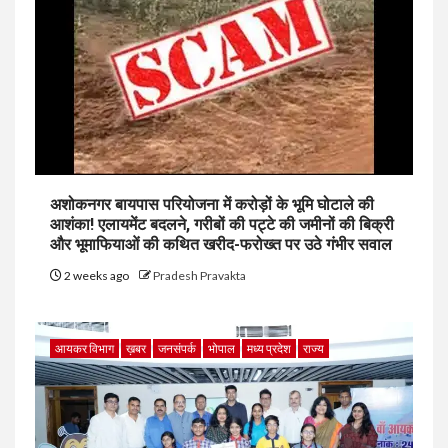
अशोकनगर बायपास परियोजना में करोड़ों के भूमि घोटाले की
आशंका! एलायमेंट बदलने, गरीबों की पट्टे की जमीनों की बिक्री
और भूमाफियाओं की कथित खरीद-फरोख्त पर उठे गंभीर सवाल
2 weeks ago
Pradesh Pravakta
आयकर विभाग
ख़बर
जनसंपर्क
भोपाल
मध्य प्रदेश
राज्य