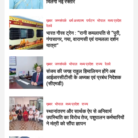
मिलेगी नई रफ्तार
ख़बर
जनसंपर्क
धर्म अध्यात्म
पर्यटन
भोपाल
मध्य प्रदेश
रेलवे
भारत गौरव ट्रेन : “रानी कमलापति से “पुरी,
गंगासागर, गया, वाराणसी एवं रामलला दर्शन
यात्रा”
ख़बर
जनसंपर्क
भोपाल
मध्य प्रदेश
राज्य
रेलवे
संजय की जगह राहुल हिमालियन होंगे अब
आईआरसीटीसी के अध्यक्ष एवं प्रबंध निदेशक
(सीएमडी)
ख़बर
भोपाल
मध्य प्रदेश
राज्य
स्थानांतरण और सार्थक ऐप से अनिवार्य
उपस्थिति का विरोध तेज, पशुपालन कर्मचारियों
ने मंत्री को सौंपा ज्ञापन