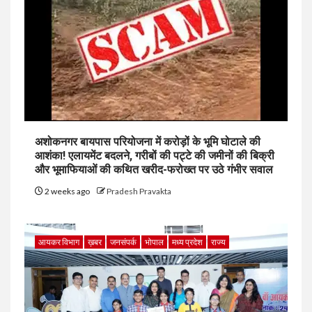
अशोकनगर बायपास परियोजना में करोड़ों के भूमि घोटाले की
आशंका! एलायमेंट बदलने, गरीबों की पट्टे की जमीनों की बिक्री
और भूमाफियाओं की कथित खरीद-फरोख्त पर उठे गंभीर सवाल
2 weeks ago
Pradesh Pravakta
आयकर विभाग
ख़बर
जनसंपर्क
भोपाल
मध्य प्रदेश
राज्य