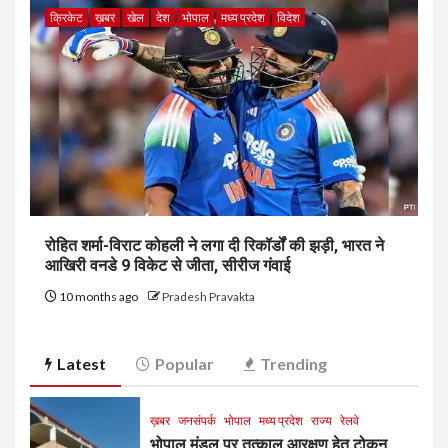
क्रिकेट
ख़बर
खेल
देश
भोपाल
मध्य प्रदेश
विदेश
रोहित शर्मा-विराट कोहली ने लगा दी रिकॉर्डों की झड़ी, भारत ने
आखिरी वनडे 9 विकेट से जीता, सीरीज गंवाई
10 months ago
Pradesh Pravakta
Latest
Popular
Trending
ख़बर
जनसंपर्क
भोपाल
मध्य प्रदेश
राज्य
रेलवे
भोपाल मंडल पर तत्काल आरक्षण हेतु टोकन