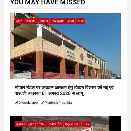
YOU MAY HAVE MISSED
ख़बर
जनसंपर्क
भोपाल
मध्य प्रदेश
राज्य
रेलवे
भोपाल मंडल पर तत्काल आरक्षण हेतु टोकन वितरण की नई एवं
पारदर्शी व्यवस्था 01 अगस्त 2026 से लागू
2 weeks ago
Pradesh Pravakta
क्राइम
ख़बर
भोपाल
मध्य प्रदेश
मप्र सरकार
राज्य