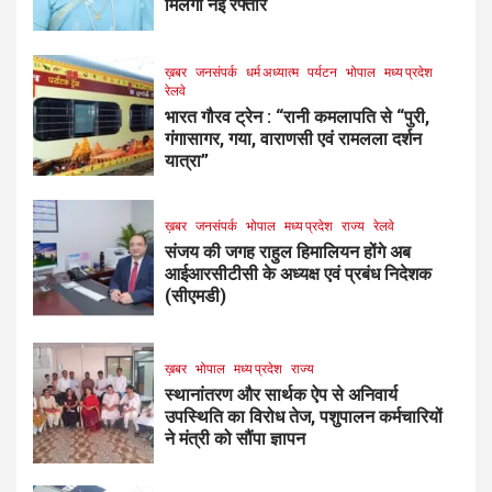
मिलेगी नई रफ्तार
ख़बर
जनसंपर्क
धर्म अध्यात्म
पर्यटन
भोपाल
मध्य प्रदेश
रेलवे
भारत गौरव ट्रेन : “रानी कमलापति से “पुरी,
गंगासागर, गया, वाराणसी एवं रामलला दर्शन
यात्रा”
ख़बर
जनसंपर्क
भोपाल
मध्य प्रदेश
राज्य
रेलवे
संजय की जगह राहुल हिमालियन होंगे अब
आईआरसीटीसी के अध्यक्ष एवं प्रबंध निदेशक
(सीएमडी)
ख़बर
भोपाल
मध्य प्रदेश
राज्य
स्थानांतरण और सार्थक ऐप से अनिवार्य
उपस्थिति का विरोध तेज, पशुपालन कर्मचारियों
ने मंत्री को सौंपा ज्ञापन