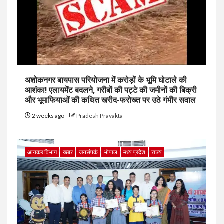
अशोकनगर बायपास परियोजना में करोड़ों के भूमि घोटाले की
आशंका! एलायमेंट बदलने, गरीबों की पट्टे की जमीनों की बिक्री
और भूमाफियाओं की कथित खरीद-फरोख्त पर उठे गंभीर सवाल
2 weeks ago
Pradesh Pravakta
आयकर विभाग
ख़बर
जनसंपर्क
भोपाल
मध्य प्रदेश
राज्य