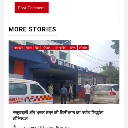
MORE STORIES
क्राइम
ख़बर
देश
भोपाल
मध्य प्रदेश
राज्य
लोकल
रसूखदारों और भ्रष्ट तंत्र की मिलीभगत का पर्याय सिद्धांता
हॉस्पिटल
1 month ago
Pradesh Pravakta