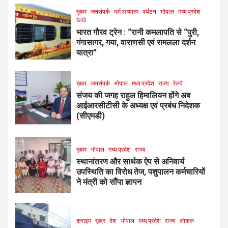
ख़बर
जनसंपर्क
धर्म अध्यात्म
पर्यटन
भोपाल
मध्य प्रदेश
रेलवे
भारत गौरव ट्रेन : “रानी कमलापति से “पुरी,
गंगासागर, गया, वाराणसी एवं रामलला दर्शन
यात्रा”
ख़बर
जनसंपर्क
भोपाल
मध्य प्रदेश
राज्य
रेलवे
संजय की जगह राहुल हिमालियन होंगे अब
आईआरसीटीसी के अध्यक्ष एवं प्रबंध निदेशक
(सीएमडी)
ख़बर
भोपाल
मध्य प्रदेश
राज्य
स्थानांतरण और सार्थक ऐप से अनिवार्य
उपस्थिति का विरोध तेज, पशुपालन कर्मचारियों
ने मंत्री को सौंपा ज्ञापन
क्राइम
ख़बर
देश
भोपाल
मध्य प्रदेश
राज्य
लोकल