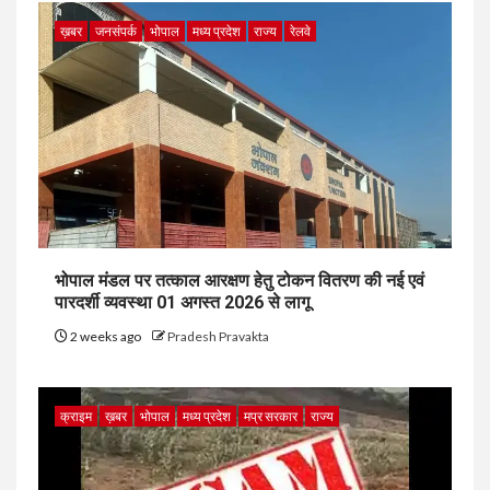
ख़बर
जनसंपर्क
भोपाल
मध्य प्रदेश
राज्य
रेलवे
भोपाल मंडल पर तत्काल आरक्षण हेतु टोकन वितरण की नई एवं
पारदर्शी व्यवस्था 01 अगस्त 2026 से लागू
2 weeks ago
Pradesh Pravakta
क्राइम
ख़बर
भोपाल
मध्य प्रदेश
मप्र सरकार
राज्य