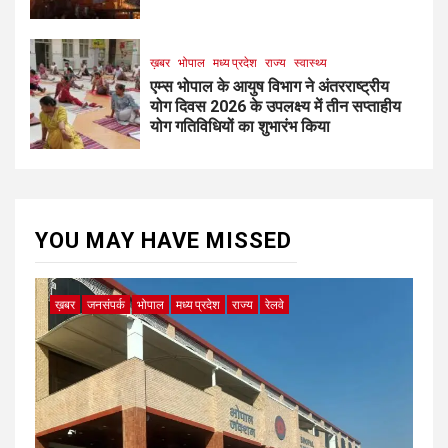
ख़बर
भोपाल
मध्य प्रदेश
राज्य
स्वास्थ्य
एम्स भोपाल के आयुष विभाग ने अंतरराष्ट्रीय
योग दिवस 2026 के उपलक्ष्य में तीन सप्ताहीय
योग गतिविधियों का शुभारंभ किया
YOU MAY HAVE MISSED
ख़बर
जनसंपर्क
भोपाल
मध्य प्रदेश
राज्य
रेलवे