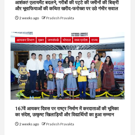
आशंका! एलायमेंट बदलने, गरीबों की पट्टे की जमीनों की बिक्री
और भूमाफियाओं की कथित खरीद-फरोख्त पर उठे गंभीर सवाल
2 weeks ago
Pradesh Pravakta
आयकर विभाग
ख़बर
जनसंपर्क
भोपाल
मध्य प्रदेश
राज्य
167वें आयकर दिवस पर राष्ट्र निर्माण में करदाताओं की भूमिका
का संदेश, उत्कृष्ट खिलाड़ियों और विद्यार्थियों का हुआ सम्मान
2 weeks ago
Pradesh Pravakta