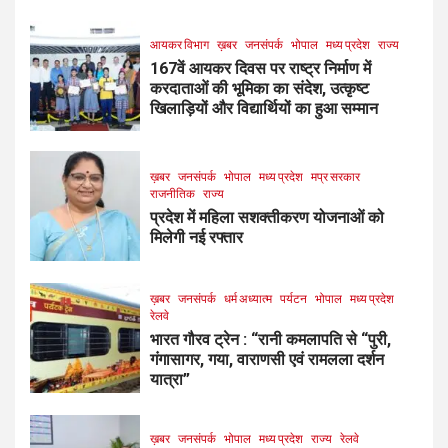
आयकर विभाग
ख़बर
जनसंपर्क
भोपाल
मध्य प्रदेश
राज्य
167वें आयकर दिवस पर राष्ट्र निर्माण में
करदाताओं की भूमिका का संदेश, उत्कृष्ट
खिलाड़ियों और विद्यार्थियों का हुआ सम्मान
ख़बर
जनसंपर्क
भोपाल
मध्य प्रदेश
मप्र सरकार
राजनीतिक
राज्य
प्रदेश में महिला सशक्तीकरण योजनाओं को
मिलेगी नई रफ्तार
ख़बर
जनसंपर्क
धर्म अध्यात्म
पर्यटन
भोपाल
मध्य प्रदेश
रेलवे
भारत गौरव ट्रेन : “रानी कमलापति से “पुरी,
गंगासागर, गया, वाराणसी एवं रामलला दर्शन
यात्रा”
ख़बर
जनसंपर्क
भोपाल
मध्य प्रदेश
राज्य
रेलवे