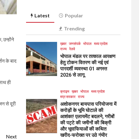
Latest
Popular
Trending
 उन्होंने
ख़बर
जनसंपर्क
भोपाल
मध्य प्रदेश
राज्य
रेलवे
भोपाल मंडल पर तत्काल आरक्षण
र्शन के बाद
हेतु टोकन वितरण की नई एवं
पारदर्शी व्यवस्था 01 अगस्त
2026 से लागू
 साथ ही
क्राइम
ख़बर
भोपाल
मध्य प्रदेश
मप्र सरकार
राज्य
जन से दूरी
अशोकनगर बायपास परियोजना में
करोड़ों के भूमि घोटाले की
आशंका! एलायमेंट बदलने, गरीबों
की पट्टे की जमीनों की बिक्री
और भूमाफियाओं की कथित
खरीद-फरोख्त पर उठे गंभीर
Next