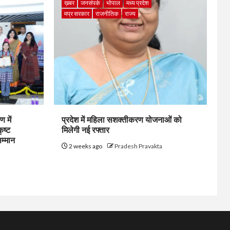
ख़बर
जनसंपर्क
भोपाल
मध्य प्रदेश
मप्र सरकार
राजनीतिक
राज्य
 में
प्रदेश में महिला सशक्तीकरण योजनाओं को
ृष्ट
मिलेगी नई रफ्तार
सम्मान
2 weeks ago
Pradesh Pravakta