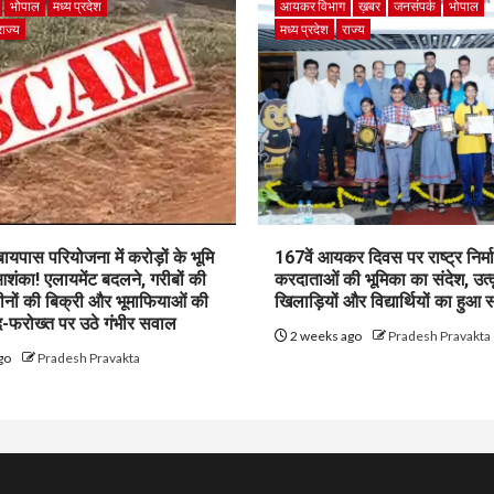
भोपाल
मध्य प्रदेश
आयकर विभाग
ख़बर
जनसंपर्क
भोपाल
राज्य
मध्य प्रदेश
राज्य
पास परियोजना में करोड़ों के भूमि
167वें आयकर दिवस पर राष्ट्र निर्माण
शंका! एलायमेंट बदलने, गरीबों की
करदाताओं की भूमिका का संदेश, उत्क
ीनों की बिक्री और भूमाफियाओं की
खिलाड़ियों और विद्यार्थियों का हुआ 
फरोख्त पर उठे गंभीर सवाल
2 weeks ago
Pradesh Pravakta
go
Pradesh Pravakta