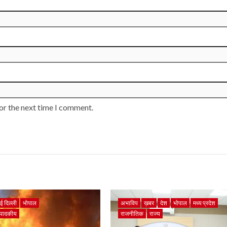
or the next time I comment.
ई दिल्ली
भोपाल
अभाविप
ख़बर
देश
भोपाल
मध्य प्रदेश
ंपादकीय
राजनीतिक
राज्य