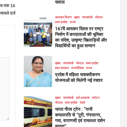
सवाल
, अब तक 16
मामले दर्ज
आयकर विभाग
ख़बर
जनसंपर्क
भोपाल
मध्य प्रदेश
राज्य
167वें आयकर दिवस पर राष्ट्र
निर्माण में करदाताओं की भूमिका
का संदेश, उत्कृष्ट खिलाड़ियों और
विद्यार्थियों का हुआ सम्मान
ख़बर
जनसंपर्क
भोपाल
मध्य प्रदेश
मप्र सरकार
राजनीतिक
राज्य
प्रदेश में महिला सशक्तीकरण
योजनाओं को मिलेगी नई रफ्तार
ख़बर
जनसंपर्क
धर्म अध्यात्म
पर्यटन
भोपाल
मध्य प्रदेश
रेलवे
भारत गौरव ट्रेन : “रानी
कमलापति से “पुरी, गंगासागर,
गया, वाराणसी एवं रामलला दर्शन
यात्रा”