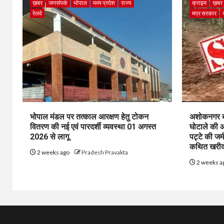
ख़बर
जनसंपर्क
भोपाल
मध्य प्रदेश
राज्य
क्राइम
ख़बर
रेलवे
मप्र सरकार
भोपाल मंडल पर तत्काल आरक्षण हेतु टोकन
अशोकनगर बाय
वितरण की नई एवं पारदर्शी व्यवस्था 01 अगस्त
घोटाले की आ
2026 से लागू
पट्टे की जम
कथित खरीद-
2 weeks ago
Pradesh Pravakta
2 weeks a