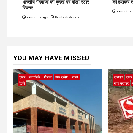
भारतीय गेंदबाजों की दुदर्शा पर बोला स्टार
को हराकर शा
स्पिनर
9 months 
9 months ago
Pradesh Pravakta
YOU MAY HAVE MISSED
ख़बर
जनसंपर्क
भोपाल
मध्य प्रदेश
राज्य
क्राइम
ख़बर
रेलवे
मप्र सरकार