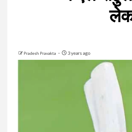
लेक
3 years ago
Pradesh Pravakta