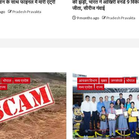
न के साथ फाइनल में मारी एंट्री
की झड़ी, भारत ने आखिरी वनडे 9 विके
जीता, सीरीज गंवाई
ago
Pradesh Pravakta
9 months ago
Pradesh Pravakta
भोपाल
मध्य प्रदेश
आयकर विभाग
ख़बर
जनसंपर्क
भोपाल
राज्य
मध्य प्रदेश
राज्य