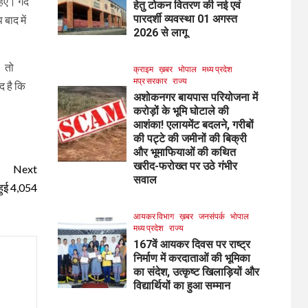
िए। गेंद
हेतु टोकन वितरण की नई एवं
पारदर्शी व्यवस्था 01 अगस्त
बाद में
2026 से लागू
। तो
क्राइम
ख़बर
भोपाल
मध्य प्रदेश
मप्र सरकार
राज्य
द है कि
अशोकनगर बायपास परियोजना में
करोड़ों के भूमि घोटाले की
आशंका! एलायमेंट बदलने, गरीबों
की पट्टे की जमीनों की बिक्री
और भूमाफियाओं की कथित
खरीद-फरोख्त पर उठे गंभीर
Next
सवाल
 हुई 4,054
आयकर विभाग
ख़बर
जनसंपर्क
भोपाल
मध्य प्रदेश
राज्य
167वें आयकर दिवस पर राष्ट्र
निर्माण में करदाताओं की भूमिका
का संदेश, उत्कृष्ट खिलाड़ियों और
विद्यार्थियों का हुआ सम्मान