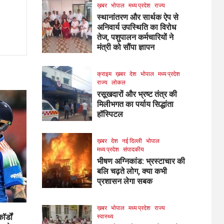
ख़बर
भोपाल
मध्य प्रदेश
राज्य
स्थानांतरण और सार्थक ऐप से
अनिवार्य उपस्थिति का विरोध
तेज, पशुपालन कर्मचारियों ने
मंत्री को सौंपा ज्ञापन
क्राइम
ख़बर
देश
भोपाल
मध्य प्रदेश
राज्य
लोकल
रसूखदारों और भ्रष्ट तंत्र की
मिलीभगत का पर्याय सिद्धांता
हॉस्पिटल
ख़बर
देश
नई दिल्ली
भोपाल
मध्य प्रदेश
संपादकीय
भीषण अग्निकांड: भ्रस्टाचार की
बलि चढ़ते लोग, क्या कभी
प्रशासन लेगा सबक
ख़बर
भोपाल
मध्य प्रदेश
राज्य
र्डों
स्वास्थ्य