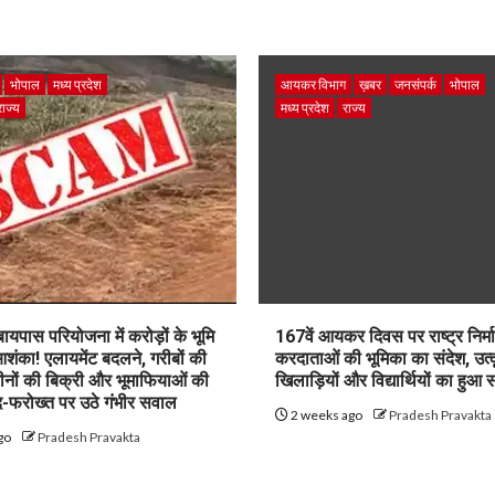
भोपाल
मध्य प्रदेश
आयकर विभाग
ख़बर
जनसंपर्क
भोपाल
राज्य
मध्य प्रदेश
राज्य
पास परियोजना में करोड़ों के भूमि
167वें आयकर दिवस पर राष्ट्र निर्माण
शंका! एलायमेंट बदलने, गरीबों की
करदाताओं की भूमिका का संदेश, उत्क
ीनों की बिक्री और भूमाफियाओं की
खिलाड़ियों और विद्यार्थियों का हुआ 
फरोख्त पर उठे गंभीर सवाल
2 weeks ago
Pradesh Pravakta
go
Pradesh Pravakta