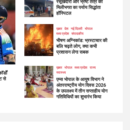
रसूखदारों और भ्रष्ट तंत्र की
मिलीभगत का पर्याय सिद्धांता
हॉस्पिटल
ख़बर
देश
नई दिल्ली
भोपाल
मध्य प्रदेश
संपादकीय
भीषण अग्निकांड: भ्रस्टाचार की
बलि चढ़ते लोग, क्या कभी
प्रशासन लेगा सबक
ख़बर
भोपाल
मध्य प्रदेश
राज्य
र्डों
स्वास्थ्य
ट से
एम्स भोपाल के आयुष विभाग ने
अंतरराष्ट्रीय योग दिवस 2026
के उपलक्ष्य में तीन सप्ताहीय योग
गतिविधियों का शुभारंभ किया