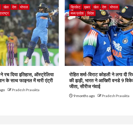
र
खेल
देश
भोपाल
क्रिकेट
ख़बर
खेल
देश
भोपाल
ाराष्ट्र
मध्य प्रदेश
विदेश
ने रच दिया इतिहास, ऑस्ट्रेलिया
रोहित शर्मा-विराट कोहली ने लगा दी रिकॉ
न के साथ फाइनल में मारी एंट्री
की झड़ी, भारत ने आखिरी वनडे 9 विके
जीता, सीरीज गंवाई
ago
Pradesh Pravakta
9 months ago
Pradesh Pravakta