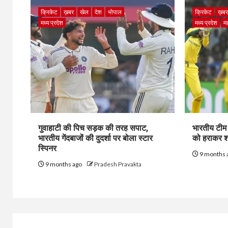
क्रिकेट
ख़बर
खेल
देश
भोपाल
क्रिकेट
ख़ब
मध्य प्रदेश
मध्य प्रदेश
मह
गुवाहाटी की पिच सड़क की तरह सपाट,
भारतीय टीम 
भारतीय गेंदबाजों की दुदर्शा पर बोला स्टार
को हराकर शा
स्पिनर
9 months 
9 months ago
Pradesh Pravakta