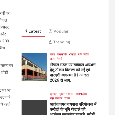
रनों पर
 केएल
राज आउट
Latest
Popular
 कॉट
पर 238
Trending
 बीच
ख़बर
जनसंपर्क
भोपाल
मध्य प्रदेश
राज्य
रेलवे
भोपाल मंडल पर तत्काल आरक्षण
ैच समय पर
हेतु टोकन वितरण की नई एवं
 थोड़ी
पारदर्शी व्यवस्था 01 अगस्त
2026 से लागू
ीट पर आ
क्राइम
ख़बर
भोपाल
मध्य प्रदेश
 आउट करें।
मप्र सरकार
राज्य
आधे पहले
अशोकनगर बायपास परियोजना में
करोड़ों के भूमि घोटाले की
आशंका! एलायमेंट बदलने, गरीबों