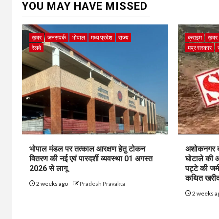
YOU MAY HAVE MISSED
ख़बर
जनसंपर्क
भोपाल
मध्य प्रदेश
राज्य
क्राइम
ख़बर
रेलवे
मप्र सरकार
भोपाल मंडल पर तत्काल आरक्षण हेतु टोकन
अशोकनगर बाय
वितरण की नई एवं पारदर्शी व्यवस्था 01 अगस्त
घोटाले की आ
2026 से लागू
पट्टे की जम
कथित खरीद-
2 weeks ago
Pradesh Pravakta
2 weeks a