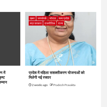
ख़बर
जनसंपर्क
भोपाल
मध्य प्रदेश
मप्र सरकार
राजनीतिक
राज्य
 में
प्रदेश में महिला सशक्तीकरण योजनाओं को
ृष्ट
मिलेगी नई रफ्तार
सम्मान
2 weeks ago
Pradesh Pravakta