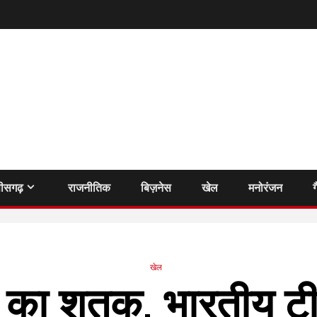
तीसगढ़
राजनीतिक
बिज़नेस
खेल
मनोरंजन
ग
खेल
ल का शतक, भारतीय टी