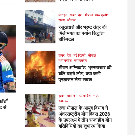
क्राइम
ख़बर
देश
भोपाल
मध्य प्रदेश
राज्य
लोकल
रसूखदारों और भ्रष्ट तंत्र की
मिलीभगत का पर्याय सिद्धांता
हॉस्पिटल
ख़बर
देश
नई दिल्ली
भोपाल
मध्य प्रदेश
संपादकीय
भीषण अग्निकांड: भ्रस्टाचार की
बलि चढ़ते लोग, क्या कभी
प्रशासन लेगा सबक
ख़बर
भोपाल
मध्य प्रदेश
राज्य
र्डों
स्वास्थ्य
ट से
एम्स भोपाल के आयुष विभाग ने
अंतरराष्ट्रीय योग दिवस 2026
के उपलक्ष्य में तीन सप्ताहीय योग
गतिविधियों का शुभारंभ किया