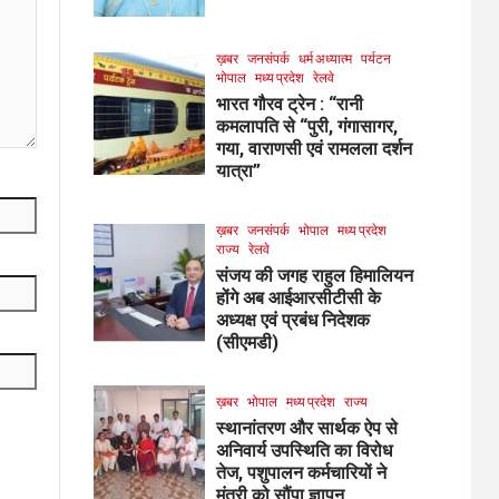
ख़बर
जनसंपर्क
धर्म अध्यात्म
पर्यटन
भोपाल
मध्य प्रदेश
रेलवे
भारत गौरव ट्रेन : “रानी
कमलापति से “पुरी, गंगासागर,
गया, वाराणसी एवं रामलला दर्शन
यात्रा”
ख़बर
जनसंपर्क
भोपाल
मध्य प्रदेश
राज्य
रेलवे
संजय की जगह राहुल हिमालियन
होंगे अब आईआरसीटीसी के
अध्यक्ष एवं प्रबंध निदेशक
(सीएमडी)
ख़बर
भोपाल
मध्य प्रदेश
राज्य
स्थानांतरण और सार्थक ऐप से
अनिवार्य उपस्थिति का विरोध
तेज, पशुपालन कर्मचारियों ने
मंत्री को सौंपा ज्ञापन