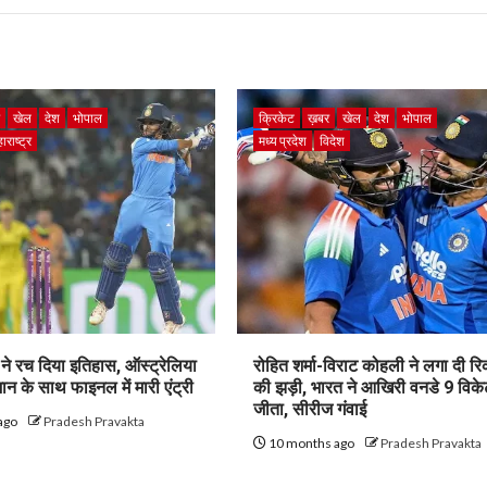
र
खेल
देश
भोपाल
क्रिकेट
ख़बर
खेल
देश
भोपाल
ाराष्ट्र
मध्य प्रदेश
विदेश
ने रच दिया इतिहास, ऑस्ट्रेलिया
रोहित शर्मा-विराट कोहली ने लगा दी रिकॉ
न के साथ फाइनल में मारी एंट्री
की झड़ी, भारत ने आखिरी वनडे 9 विके
जीता, सीरीज गंवाई
ago
Pradesh Pravakta
10 months ago
Pradesh Pravakta