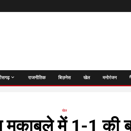
तीसगढ़
राजनीतिक
बिज़नेस
खेल
मनोरंजन
ग
खेल
 मुकाबले में 1-1 की 