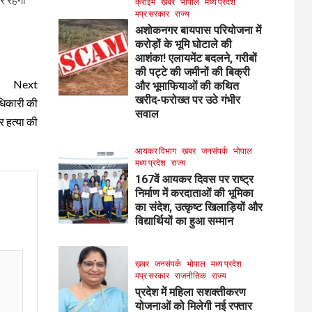
क्राइम
ख़बर
भोपाल
मध्य प्रदेश
मप्र सरकार
राज्य
अशोकनगर बायपास परियोजना में
करोड़ों के भूमि घोटाले की
आशंका! एलायमेंट बदलने, गरीबों
की पट्टे की जमीनों की बिक्री
Next
और भूमाफियाओं की कथित
खरीद-फरोख्त पर उठे गंभीर
अधिकारी की
सवाल
 हत्या की
आयकर विभाग
ख़बर
जनसंपर्क
भोपाल
मध्य प्रदेश
राज्य
167वें आयकर दिवस पर राष्ट्र
निर्माण में करदाताओं की भूमिका
का संदेश, उत्कृष्ट खिलाड़ियों और
विद्यार्थियों का हुआ सम्मान
ख़बर
जनसंपर्क
भोपाल
मध्य प्रदेश
मप्र सरकार
राजनीतिक
राज्य
प्रदेश में महिला सशक्तीकरण
योजनाओं को मिलेगी नई रफ्तार