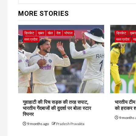
MORE STORIES
क्रिकेट
ख़बर
खेल
देश
भोपाल
क्रिकेट
ख़ब
मध्य प्रदेश
मध्य प्रदेश
मह
गुवाहाटी की पिच सड़क की तरह सपाट,
भारतीय टीम 
भारतीय गेंदबाजों की दुदर्शा पर बोला स्टार
को हराकर शा
स्पिनर
9 months 
9 months ago
Pradesh Pravakta