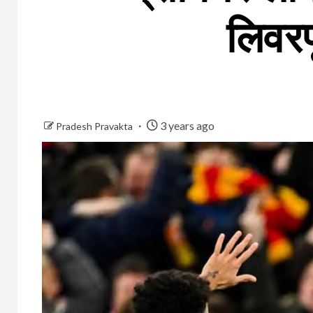
लिवरप
3 years ago
Pradesh Pravakta