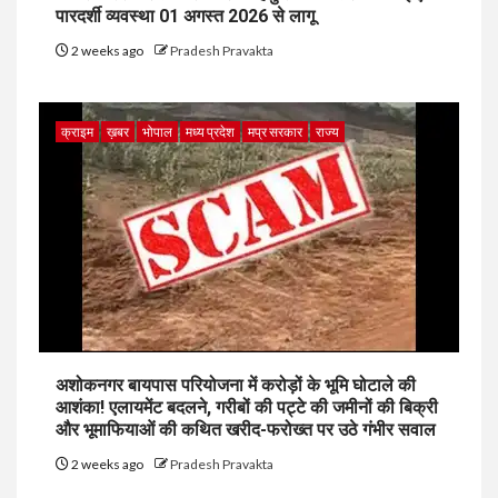
पारदर्शी व्यवस्था 01 अगस्त 2026 से लागू
2 weeks ago
Pradesh Pravakta
क्राइम
ख़बर
भोपाल
मध्य प्रदेश
मप्र सरकार
राज्य
अशोकनगर बायपास परियोजना में करोड़ों के भूमि घोटाले की
आशंका! एलायमेंट बदलने, गरीबों की पट्टे की जमीनों की बिक्री
और भूमाफियाओं की कथित खरीद-फरोख्त पर उठे गंभीर सवाल
2 weeks ago
Pradesh Pravakta