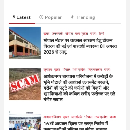
Latest
Popular
Trending
ख़बर
जनसंपर्क
भोपाल
मध्य प्रदेश
राज्य
रेलवे
भोपाल मंडल पर तत्काल आरक्षण हेतु टोकन
वितरण की नई एवं पारदर्शी व्यवस्था 01 अगस्त
2026 से लागू
क्राइम
ख़बर
भोपाल
मध्य प्रदेश
मप्र सरकार
राज्य
अशोकनगर बायपास परियोजना में करोड़ों के
भूमि घोटाले की आशंका! एलायमेंट बदलने,
गरीबों की पट्टे की जमीनों की बिक्री और
भूमाफियाओं की कथित खरीद-फरोख्त पर उठे
गंभीर सवाल
आयकर विभाग
ख़बर
जनसंपर्क
भोपाल
मध्य प्रदेश
राज्य
167वें आयकर दिवस पर राष्ट्र निर्माण में
करदाताओं की भूमिका का संदेश, उत्कृष्ट