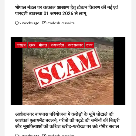
भोपाल मंडल पर तत्काल आरक्षण हेतु टोकन वितरण की नई एवं
पारदर्शी व्यवस्था 01 अगस्त 2026 से लागू
2 weeks ago
Pradesh Pravakta
क्राइम
ख़बर
भोपाल
मध्य प्रदेश
मप्र सरकार
राज्य
अशोकनगर बायपास परियोजना में करोड़ों के भूमि घोटाले की
आशंका! एलायमेंट बदलने, गरीबों की पट्टे की जमीनों की बिक्री
और भूमाफियाओं की कथित खरीद-फरोख्त पर उठे गंभीर सवाल
2 weeks ago
Pradesh Pravakta