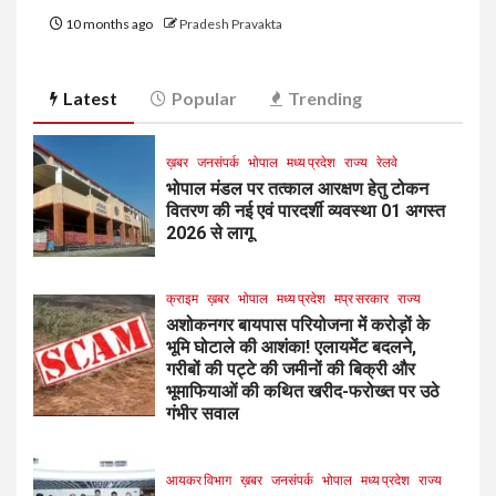
10 months ago
Pradesh Pravakta
Latest
Popular
Trending
ख़बर
जनसंपर्क
भोपाल
मध्य प्रदेश
राज्य
रेलवे
भोपाल मंडल पर तत्काल आरक्षण हेतु टोकन
वितरण की नई एवं पारदर्शी व्यवस्था 01 अगस्त
2026 से लागू
क्राइम
ख़बर
भोपाल
मध्य प्रदेश
मप्र सरकार
राज्य
अशोकनगर बायपास परियोजना में करोड़ों के
भूमि घोटाले की आशंका! एलायमेंट बदलने,
गरीबों की पट्टे की जमीनों की बिक्री और
भूमाफियाओं की कथित खरीद-फरोख्त पर उठे
गंभीर सवाल
आयकर विभाग
ख़बर
जनसंपर्क
भोपाल
मध्य प्रदेश
राज्य