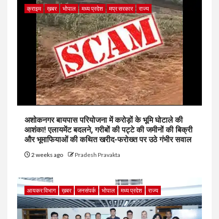
क्राइम
ख़बर
भोपाल
मध्य प्रदेश
मप्र सरकार
राज्य
अशोकनगर बायपास परियोजना में करोड़ों के भूमि घोटाले की
आशंका! एलायमेंट बदलने, गरीबों की पट्टे की जमीनों की बिक्री
और भूमाफियाओं की कथित खरीद-फरोख्त पर उठे गंभीर सवाल
2 weeks ago
Pradesh Pravakta
आयकर विभाग
ख़बर
जनसंपर्क
भोपाल
मध्य प्रदेश
राज्य