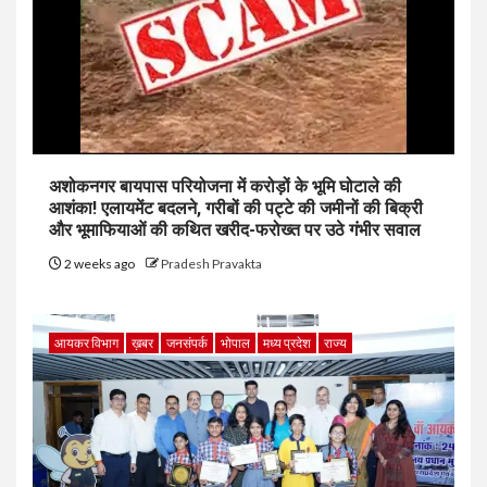
अशोकनगर बायपास परियोजना में करोड़ों के भूमि घोटाले की
आशंका! एलायमेंट बदलने, गरीबों की पट्टे की जमीनों की बिक्री
और भूमाफियाओं की कथित खरीद-फरोख्त पर उठे गंभीर सवाल
2 weeks ago
Pradesh Pravakta
आयकर विभाग
ख़बर
जनसंपर्क
भोपाल
मध्य प्रदेश
राज्य