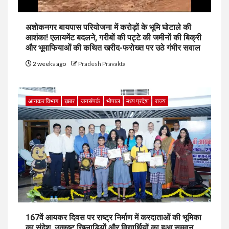
अशोकनगर बायपास परियोजना में करोड़ों के भूमि घोटाले की
आशंका! एलायमेंट बदलने, गरीबों की पट्टे की जमीनों की बिक्री
और भूमाफियाओं की कथित खरीद-फरोख्त पर उठे गंभीर सवाल
2 weeks ago
Pradesh Pravakta
आयकर विभाग
ख़बर
जनसंपर्क
भोपाल
मध्य प्रदेश
राज्य
167वें आयकर दिवस पर राष्ट्र निर्माण में करदाताओं की भूमिका
का संदेश, उत्कृष्ट खिलाड़ियों और विद्यार्थियों का हुआ सम्मान