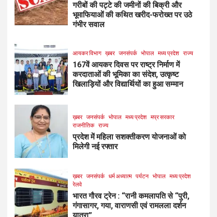
गरीबों की पट्टे की जमीनों की बिक्री और
भूमाफियाओं की कथित खरीद-फरोख्त पर उठे
गंभीर सवाल
आयकर विभाग
ख़बर
जनसंपर्क
भोपाल
मध्य प्रदेश
राज्य
167वें आयकर दिवस पर राष्ट्र निर्माण में
करदाताओं की भूमिका का संदेश, उत्कृष्ट
खिलाड़ियों और विद्यार्थियों का हुआ सम्मान
ख़बर
जनसंपर्क
भोपाल
मध्य प्रदेश
मप्र सरकार
राजनीतिक
राज्य
प्रदेश में महिला सशक्तीकरण योजनाओं को
मिलेगी नई रफ्तार
ख़बर
जनसंपर्क
धर्म अध्यात्म
पर्यटन
भोपाल
मध्य प्रदेश
रेलवे
भारत गौरव ट्रेन : “रानी कमलापति से “पुरी,
गंगासागर, गया, वाराणसी एवं रामलला दर्शन
यात्रा”