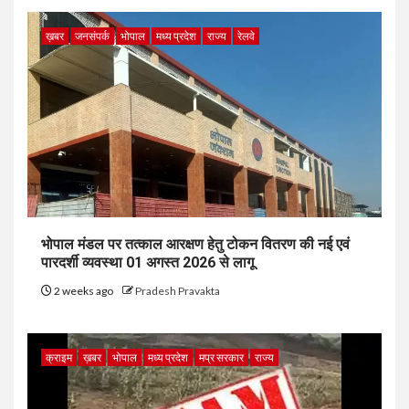
ख़बर
जनसंपर्क
भोपाल
मध्य प्रदेश
राज्य
रेलवे
भोपाल मंडल पर तत्काल आरक्षण हेतु टोकन वितरण की नई एवं
पारदर्शी व्यवस्था 01 अगस्त 2026 से लागू
2 weeks ago
Pradesh Pravakta
क्राइम
ख़बर
भोपाल
मध्य प्रदेश
मप्र सरकार
राज्य