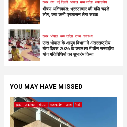
ख़बर
देश
नई दिल्ली
भोपाल
मध्य प्रदेश
संपादकीय
भीषण अग्निकांड: भ्रस्टाचार की बलि चढ़ते
लोग, क्या कभी प्रशासन लेगा सबक
ख़बर
भोपाल
मध्य प्रदेश
राज्य
स्वास्थ्य
एम्स भोपाल के आयुष विभाग ने अंतरराष्ट्रीय
योग दिवस 2026 के उपलक्ष्य में तीन सप्ताहीय
योग गतिविधियों का शुभारंभ किया
YOU MAY HAVE MISSED
ख़बर
जनसंपर्क
भोपाल
मध्य प्रदेश
राज्य
रेलवे