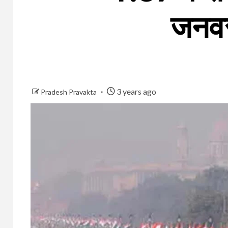
जनवर
3 years ago
Pradesh Pravakta