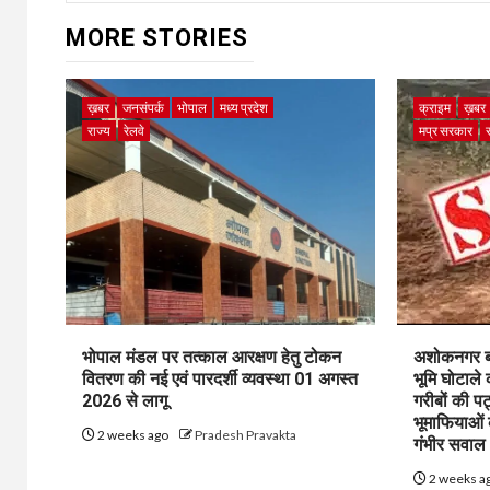
MORE STORIES
ख़बर
जनसंपर्क
भोपाल
मध्य प्रदेश
क्राइम
ख़बर
राज्य
रेलवे
मप्र सरकार
भोपाल मंडल पर तत्काल आरक्षण हेतु टोकन
अशोकनगर बाय
वितरण की नई एवं पारदर्शी व्यवस्था 01 अगस्त
भूमि घोटाले
2026 से लागू
गरीबों की प
भूमाफियाओं
2 weeks ago
Pradesh Pravakta
गंभीर सवाल
2 weeks a