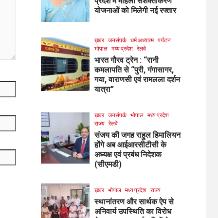
प्रदेश में महिला सशक्तीकरण
योजनाओं को मिलेगी नई रफ्तार
ख़बर
जनसंपर्क
धर्म अध्यात्म
पर्यटन
भोपाल
मध्य प्रदेश
रेलवे
भारत गौरव ट्रेन : “रानी
कमलापति से “पुरी, गंगासागर,
गया, वाराणसी एवं रामलला दर्शन
यात्रा”
ख़बर
जनसंपर्क
भोपाल
मध्य प्रदेश
राज्य
रेलवे
संजय की जगह राहुल हिमालियन
होंगे अब आईआरसीटीसी के
अध्यक्ष एवं प्रबंध निदेशक
(सीएमडी)
ख़बर
भोपाल
मध्य प्रदेश
राज्य
स्थानांतरण और सार्थक ऐप से
अनिवार्य उपस्थिति का विरोध