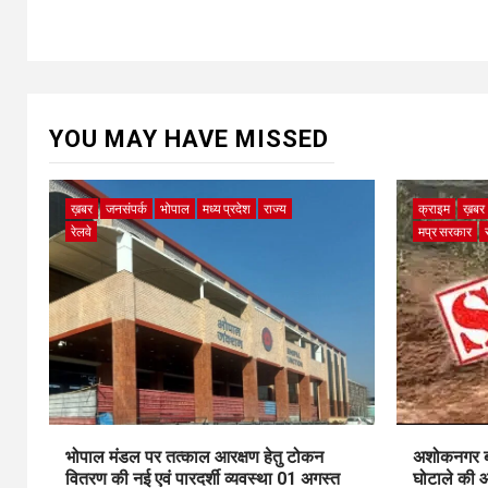
YOU MAY HAVE MISSED
ख़बर
जनसंपर्क
भोपाल
मध्य प्रदेश
राज्य
क्राइम
ख़बर
रेलवे
मप्र सरकार
भोपाल मंडल पर तत्काल आरक्षण हेतु टोकन
अशोकनगर बाय
वितरण की नई एवं पारदर्शी व्यवस्था 01 अगस्त
घोटाले की आ