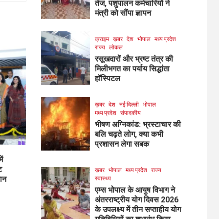
तेज, पशुपालन कर्मचारियों ने
मंत्री को सौंपा ज्ञापन
क्राइम
ख़बर
देश
भोपाल
मध्य प्रदेश
राज्य
लोकल
रसूखदारों और भ्रष्ट तंत्र की
मिलीभगत का पर्याय सिद्धांता
हॉस्पिटल
ख़बर
देश
नई दिल्ली
भोपाल
मध्य प्रदेश
संपादकीय
भीषण अग्निकांड: भ्रस्टाचार की
बलि चढ़ते लोग, क्या कभी
प्रशासन लेगा सबक
ें
ट
ख़बर
भोपाल
मध्य प्रदेश
राज्य
मान
स्वास्थ्य
एम्स भोपाल के आयुष विभाग ने
अंतरराष्ट्रीय योग दिवस 2026
के उपलक्ष्य में तीन सप्ताहीय योग