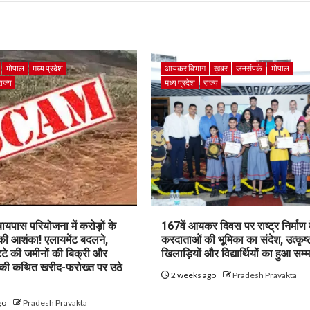
भोपाल
मध्य प्रदेश
आयकर विभाग
ख़बर
जनसंपर्क
भोपाल
राज्य
मध्य प्रदेश
राज्य
पास परियोजना में करोड़ों के
167वें आयकर दिवस पर राष्ट्र निर्माण म
 की आशंका! एलायमेंट बदलने,
करदाताओं की भूमिका का संदेश, उत्कृष्
ट्टे की जमीनों की बिक्री और
खिलाड़ियों और विद्यार्थियों का हुआ सम्
 की कथित खरीद-फरोख्त पर उठे
2 weeks ago
Pradesh Pravakta
go
Pradesh Pravakta